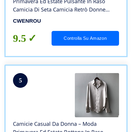
Primavera Ed Estate Pulsante In Raso
Camicia Di Seta Camicia Retrò Donne
Nero Maniche Lunghe Street Shirt
CWENROU
Elegante Morbido Casual Office Donne
Semplice Puro Colore Ho
9.5
Controlla Su Amazon
5
Camicie Casual Da Donna – Moda