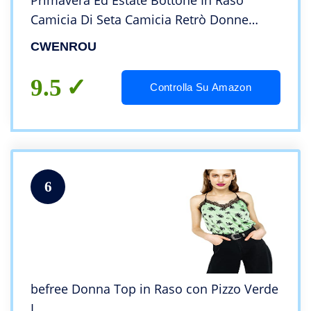
Primavera Ed Estate Bottone In Raso
Camicia Di Seta Camicia Retrò Donne
Albicocca A Maniche Lunghe Street Shirt
CWENROU
Sciolta Elegante E Morbido Casual Office
Donne Semplic
9.5
Controlla Su Amazon
6
befree Donna Top in Raso con Pizzo Verde
L