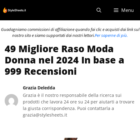
Vai
Menu
al
contenuto
Guadagniamo commissioni di affiliazione quando fai clic e acquisti dai link sul
nostro sito e siamo supportati dai nostri lettori.
Per saperne di più.
49 Migliore Raso Moda
Donna nel 2024 In base a
999 Recensioni
Grazia Deledda
Grazia è il nostro responsabile della ricerca sui
prodotti che lavora 24 ore su 24 per aiutarti a trovare
la giusta corrispondenza. Puoi contattarla a
grazia@stylesheets.it