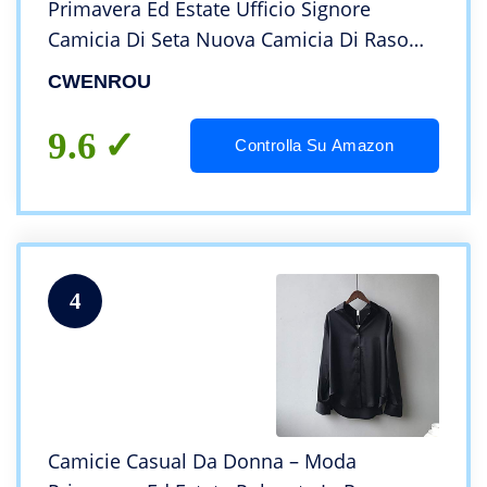
Primavera Ed Estate Ufficio Signore
Camicia Di Seta Nuova Camicia Di Raso
Retrò Chiffon Risvolto Camicia A Maniche
CWENROU
Lunghe Casual Sciolto Grigio Business
Party Elegant
9.6
Controlla Su Amazon
4
Camicie Casual Da Donna – Moda