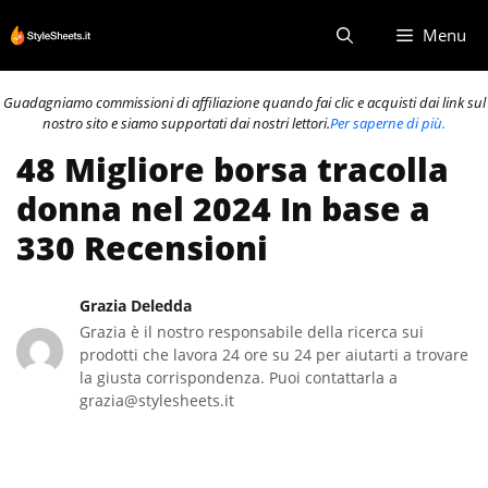
Vai
Menu
al
contenuto
Guadagniamo commissioni di affiliazione quando fai clic e acquisti dai link sul
nostro sito e siamo supportati dai nostri lettori.
Per saperne di più.
48 Migliore borsa tracolla
donna nel 2024 In base a
330 Recensioni
Grazia Deledda
Grazia è il nostro responsabile della ricerca sui
prodotti che lavora 24 ore su 24 per aiutarti a trovare
la giusta corrispondenza. Puoi contattarla a
grazia@stylesheets.it