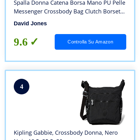
Spalla Donna Catena Borsa Mano PU Pelle
Messenger Crossbody Bag Clutch Borsetta
Sera Pochette Elegante Shopping Viaggio
David Jones
Sacchetto Borsello 22x17x10 cm Nero
9.6
Controlla Su Amazon
4
Kipling Gabbie, Crossbody Donna, Nero