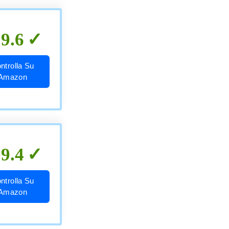
9.6
ntrolla Su
Amazon
9.4
ntrolla Su
Amazon