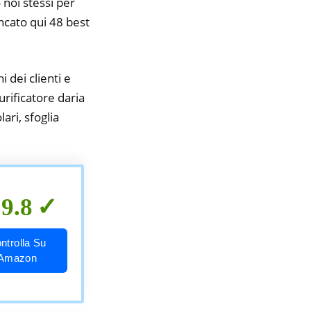
 noi stessi per
encato qui 48 best
i dei clienti e
urificatore daria
ari, sfoglia
9.8
ntrolla Su
Amazon