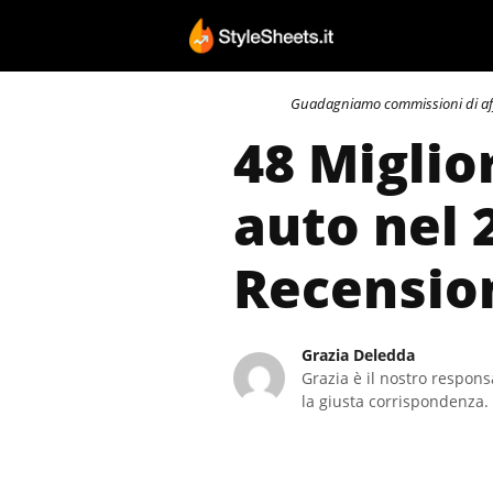
Vai
al
contenuto
Guadagniamo commissioni di affili
48 Miglio
auto nel 
Recensio
Grazia Deledda
Grazia è il nostro responsa
la giusta corrispondenza. 