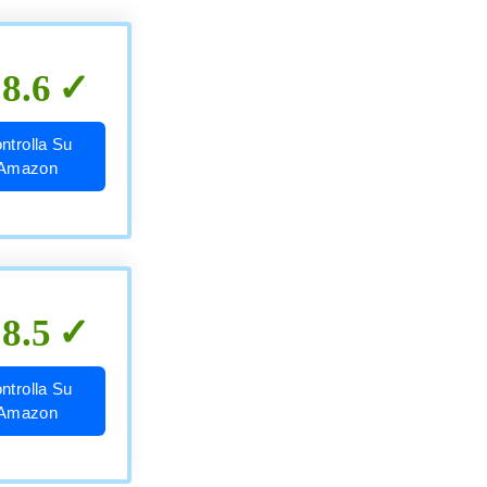
8.6
ntrolla Su
Amazon
8.5
ntrolla Su
Amazon