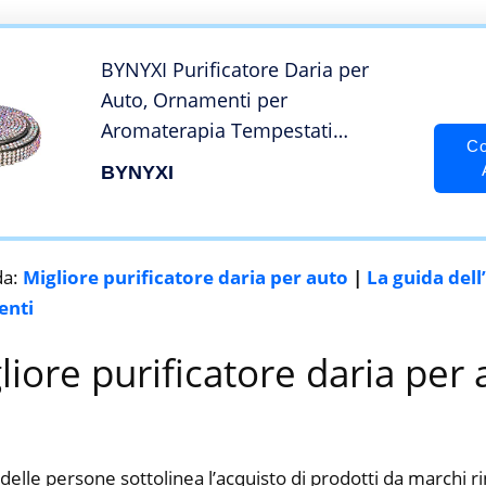
BYNYXI Purificatore Daria per
Auto, Ornamenti per
Aromaterapia Tempestati
Co
Diamanti Deodorante per
BYNYXI
Ambienti Allevia Lo Stress per
Decorazione Auto per Auto
Camera da Letto Soggiorno
da:
Migliore purificatore daria per auto
|
La guida dell
Ufficio, Colore
enti
gliore purificatore daria per 
delle persone sottolinea l’acquisto di prodotti da marchi 