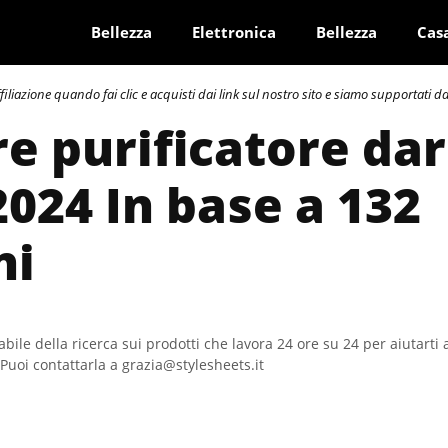
Bellezza
Elettronica
Bellezza
Cas
azione quando fai clic e acquisti dai link sul nostro sito e siamo supportati dai 
re purificatore dar
2024 In base a 132
ni
bile della ricerca sui prodotti che lavora 24 ore su 24 per aiutarti 
Puoi contattarla a grazia@stylesheets.it