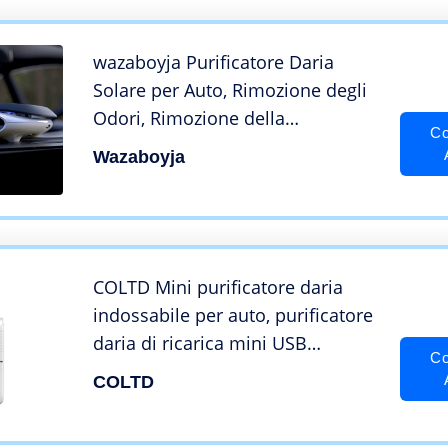
(Grigio)
wazaboyja Purificatore Daria
Solare per Auto, Rimozione degli
Odori, Rimozione della
Co
Formaldeide Mini Purificatore
Wazaboyja
Daria Portatile Intelligente – Vero
Filtro Hepa per Purificare Laria
COLTD Mini purificatore daria
indossabile per auto, purificatore
daria di ricarica mini USB
Co
domestico, elimina lodore di
COLTD
fumo, odori, polvere, polle.