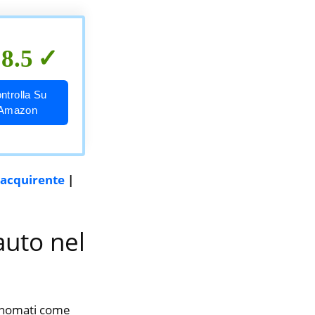
8.5
ntrolla Su
Amazon
’acquirente
|
auto nel
rinomati come