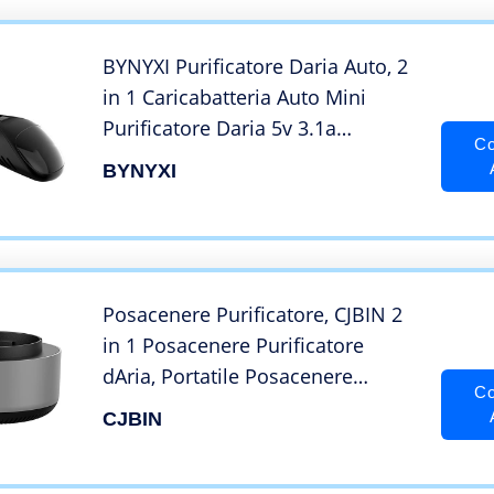
Camera da Letto Viaggi
BYNYXI Purificatore Daria Auto, 2
in 1 Caricabatteria Auto Mini
Purificatore Daria 5v 3.1a
Co
Caricabatteria da Auto Portatile
BYNYXI
Purificatore Daria con
Visualizzazione della Tensione
per Auto
Posacenere Purificatore, CJBIN 2
in 1 Posacenere Purificatore
dAria, Portatile Posacenere
Co
Elettronico Intelligente,
CJBIN
Multifunzionale Posacenere con
Filtro per Auto da Ufficio Home