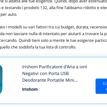
he si adatta alle tue esigenze. Quindi, dopo aver estenuato
o e testando i prodotti 132, alla fine l’abbiamo ridotto e el
 per auto.
to i modelli su vari fattori tra cui budget, durata, recension
 non lasciare nulla di intentato per aiutarti a trovare la p
cercando. Quindi tieni solo a mente le tue esigenze particol
 quello che soddisfa la tua lista di controllo.
Irishom Purificatore d’Aria a ioni
Negativi con Porta USB
Deodorante Portatile Mini
Co
eliminatore di odori Deodorante
Irishom
Filtro d’Aria Silenzioso per
Camera da Letto per casa Auto