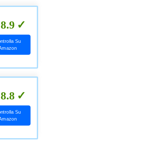
8.9
ntrolla Su
Amazon
8.8
ntrolla Su
Amazon