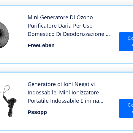
Ufficio Home(Bianco)
Mini Generatore Di Ozono
Purificatore Daria Per Uso
Domestico Di Deodorizzazione Di
Co
Sterilizzazione Ricaricabile Adatto
FreeLeben
a Camera Da Letto, Automobile,
Ufficio, Frigorifero (Nero)
Generatore di Ioni Negativi
Indossabile, Mini Ionizzatore
Portatile Indossabile Elimina
Co
Polline Fumo Polvere
Pssopp
Loonizzatore Daria Purificatore
DAria per Auto Aereo Ufficio