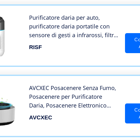
Purificatore daria per auto,
purificatore daria portatile con
sensore di gesti a infrarossi, filtro
Co
dellaria con indicatore di qualità
RISF
dellaria, mini filtro deodorante
per aria ricaricabile USB
AVCXEC Posacenere Senza Fumo,
Posacenere per Purificatore
Daria, Posacenere Elettronico
Co
Intelligente, Posacenere da
AVCXEC
Esterno con Filtro, Posacenere
Multifunzionale per Auto da