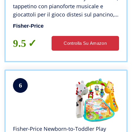
tappetino con pianoforte musicale e
giocattoli per il gioco distesi sul pancino,
cerbiatto blu [esclusiva Amazon],
Fisher-Price
giocattolo per bambini 0+ Mesi, HKX37
9.5
Controlla Su Amazon
6
Fisher-Price Newborn-to-Toddler Play