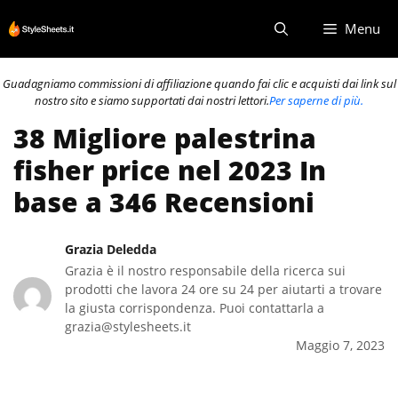
Vai
Menu
al
contenuto
Guadagniamo commissioni di affiliazione quando fai clic e acquisti dai link sul
nostro sito e siamo supportati dai nostri lettori.
Per saperne di più.
38 Migliore palestrina
fisher price nel 2023 In
base a 346 Recensioni
Grazia Deledda
Grazia è il nostro responsabile della ricerca sui
prodotti che lavora 24 ore su 24 per aiutarti a trovare
la giusta corrispondenza. Puoi contattarla a
grazia@stylesheets.it
Maggio 7, 2023