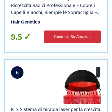
Ricrescita Radici Professionale – Copre i
Capelli Bianchi, Riempie le Sopracciglia –
Resiste a più Lavaggi, Prodotto in Polvere,
Hair Genetics
Per Uomo e Donna (marrone scuro)
9.5
Controlla Su Amazon
6
KTS Sistema di terapia laser per la crescita