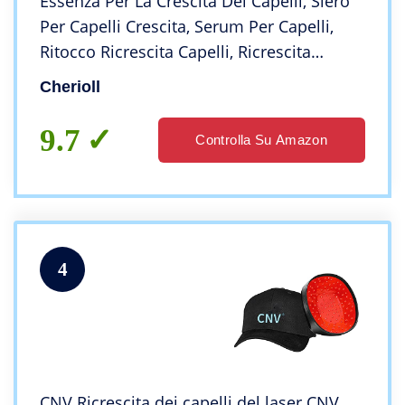
Essenza Per La Crescita Dei Capelli, Siero
Per Capelli Crescita, Serum Per Capelli,
Ritocco Ricrescita Capelli, Ricrescita
Capellim, Prodotti Per La Ricrescita Dei
Cherioll
Capelli Per La Cura Del Cuoio, 100ml
9.7
Controlla Su Amazon
4
CNV Ricrescita dei capelli del laser CNV