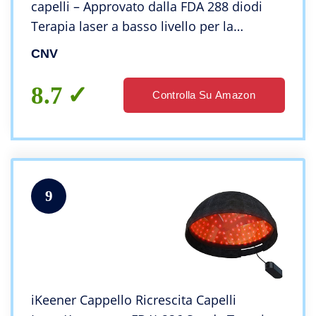
capelli – Approvato dalla FDA 288 diodi
Terapia laser a basso livello per la
ricrescita dei capelli per uomini e donne
CNV
(Marrone)
8.7
Controlla Su Amazon
9
iKeener Cappello Ricrescita Capelli