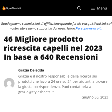
Vai
Menu
al
contenuto
Guadagniamo commissioni di affiliazione quando fai clic e acquisti dai link sul
nostro sito e siamo supportati dai nostri lettori.
Per saperne di più.
46 Migliore prodotto
ricrescita capelli nel 2023
In base a 640 Recensioni
Grazia Deledda
Grazia è il nostro responsabile della ricerca sui
prodotti che lavora 24 ore su 24 per aiutarti a trovare
la giusta corrispondenza. Puoi contattarla a
grazia@stylesheets.it
Giugno 30, 2023