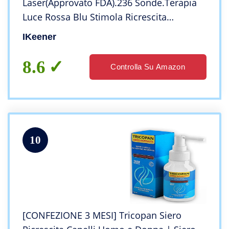
Laser(Approvato FDA).236 Sonde.Terapia
Luce Rossa Blu Stimola Ricrescita
Capelli,Elimina Caduta Capelli,Trattamento
IKeener
Perdita Capelli Uomini Donne (Cappuccio
Laser)
8.6
Controlla Su Amazon
10
[CONFEZIONE 3 MESI] Tricopan Siero