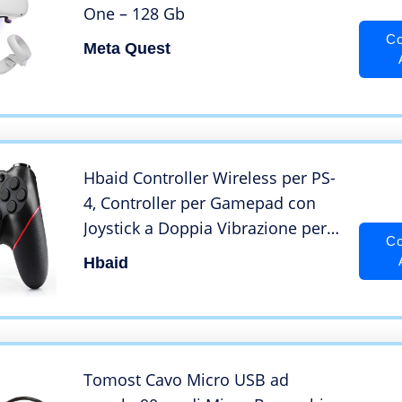
One – 128 Gb
Co
Meta Quest
Hbaid Controller Wireless per PS-
4, Controller per Gamepad con
Joystick a Doppia Vibrazione per
Co
PS-4/Slim/Pro, Compatibile con
Hbaid
Console PS-4
Tomost Cavo Micro USB ad