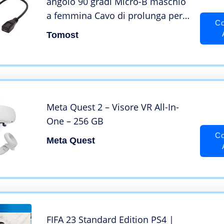
angolo 90 gradi Micro-B maschio
a femmina Cavo di prolunga per
Co
cellulari Android, tablet, Nest
Tomost
Indoor, Arlo Pro, Echo, PS4 (giù)
Meta Quest 2 – Visore VR All-In-
One – 256 GB
Co
Meta Quest
FIFA 23 Standard Edition PS4 |