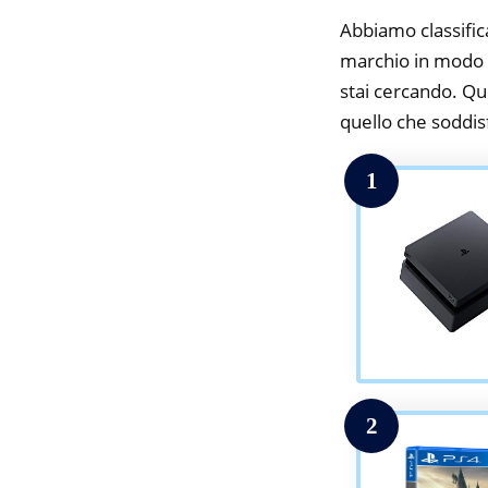
Abbiamo classifica
marchio in modo d
stai cercando. Qui
quello che soddisfa
1
2