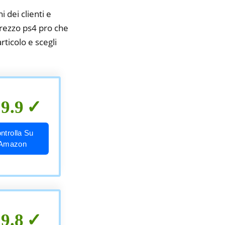
i dei clienti e
prezzo ps4 pro che
rticolo e scegli
9.9
ntrolla Su
Amazon
9.8