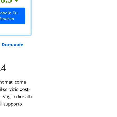
ntrolla Su
Amazon
|
Domande
24
rinomati come
l servizio post-
 Voglio dire alla
il supporto