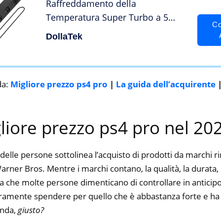
Raffreddamento della
Temperatura Super Turbo a 5
Co
ventole Esterna con Cavo USB
DollaTek
Nero per Console di Gioco PS4
PRO
da:
Migliore prezzo ps4 pro
|
La guida dell’acquirente
gliore prezzo ps4 pro nel 20
delle persone sottolinea l’acquisto di prodotti da marchi 
rner Bros. Mentre i marchi contano, la qualità, la durata, i
a che molte persone dimenticano di controllare in anticipo.
curamente spendere per quello che è abbastanza forte e ha 
enda,
giusto?