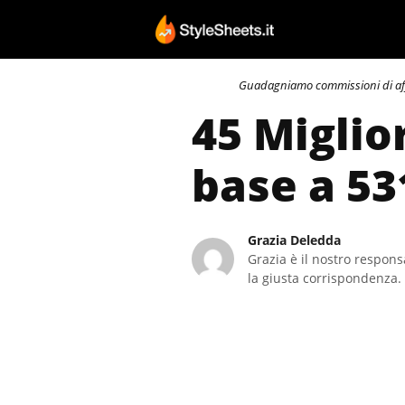
Vai
al
contenuto
Guadagniamo commissioni di affili
45 Miglio
base a 53
Grazia Deledda
Grazia è il nostro responsa
la giusta corrispondenza. 