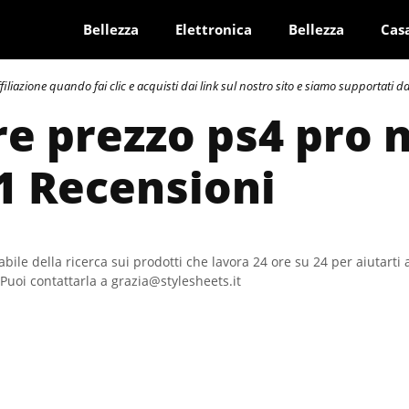
Bellezza
Elettronica
Bellezza
Cas
azione quando fai clic e acquisti dai link sul nostro sito e siamo supportati dai 
re prezzo ps4 pro n
1 Recensioni
bile della ricerca sui prodotti che lavora 24 ore su 24 per aiutarti 
Puoi contattarla a grazia@stylesheets.it