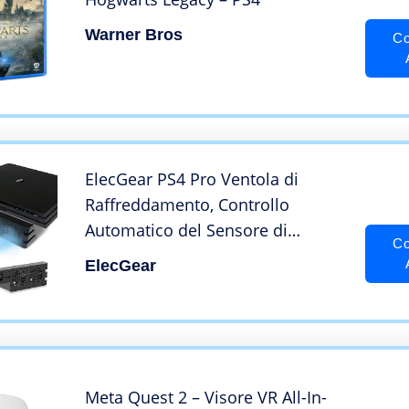
Warner Bros
Co
ElecGear PS4 Pro Ventola di
Raffreddamento, Controllo
Automatico del Sensore di
Co
Temperatura Scarico del Calore
ElecGear
del Radiatore Esterna USB
Cooling Fan Cooler per
PlayStation 4 Pro CUH-7xxx
Meta Quest 2 – Visore VR All-In-