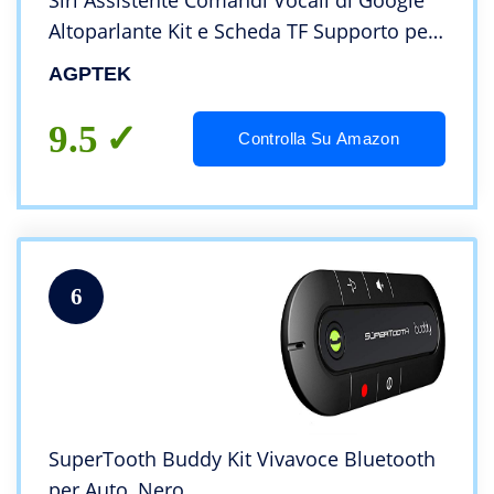
Siri Assistente Comandi Vocali di Google
Altoparlante Kit e Scheda TF Supporto per
Aletta Parasole Connessione Automatica,
AGPTEK
Nero
9.5
Controlla Su Amazon
6
SuperTooth Buddy Kit Vivavoce Bluetooth
per Auto, Nero