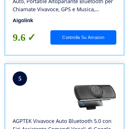
Auto, Portatile Altoparlante Bluetooth per
Chiamate Vivavoce, GPS e Musica,
Connettività Dual Link, Supporta la
Aigolink
navigazione vocale Siri assistente Google
9.6
Controlla Su Amazon
5
AGPTEK Vivavoce Auto Bluetooth 5.0 con