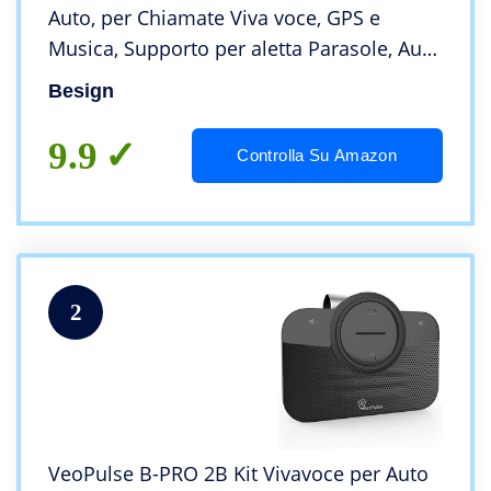
Auto, per Chiamate Viva voce, GPS e
Musica, Supporto per aletta Parasole, Auto
Accensione, con altoparlante potente da 2
Besign
X 2W, Connettività Dual Link
9.9
Controlla Su Amazon
2
VeoPulse B-PRO 2B Kit Vivavoce per Auto