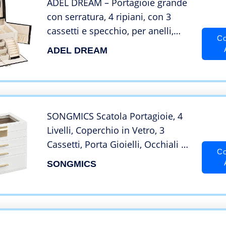
ADEL DREAM – Portagioie grande
con serratura, 4 ripiani, con 3
cassetti e specchio, per anelli,
Co
orecchini, collane e bracciali
ADEL DREAM
(nero3)
SONGMICS Scatola Portagioie, 4
Livelli, Coperchio in Vetro, 3
Cassetti, Porta Gioielli, Occhiali da
Co
Sole e Accessori Grandi,
SONGMICS
Moderno, Bianco Nuvola
JBC161W01