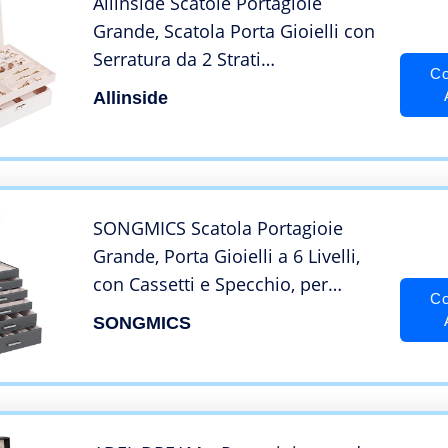
Allinside Scatole Portagioie
Grande, Scatola Porta Gioielli con
Serratura da 2 Strati
Co
Organizzatore di Gioielli in Pelle
Allinside
PU, Portagioie Donna Usata per
Anelli Orecchini Collane Bracciali,
Bianca
SONGMICS Scatola Portagioie
Grande, Porta Gioielli a 6 Livelli,
con Cassetti e Specchio, per
Co
Braccialetti Orecchini Collane
SONGMICS
Anelli Orologi e Occhiali da Sole,
Idea Regalo, Grigio JBC138G01