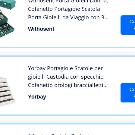
Withosent Porta Gioielli Donna,
Cofanetto Portagioie Scatola
Porta Gioielli da Viaggio con 3
Co
Strati di Gioielli Serrature a
Withosent
Cassetto per Anelli Bracciali
Orecchini Collane Regali
Yorbay Portagioie Scatole per
gioielli Custodia con specchio
Cofanetto orologi braccialletti
Co
anelli (5 cassetti, Bianco)
Yorbay
Riutilizzabile