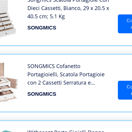
Dieci Cassetti, Bianco, ‎29 x 20.5 x
40.5 cm; 5.1 Kg
Co
SONGMICS
SONGMICS Cofanetto
Portagioielli, Scatola Portagioie
con 2 Cassetti Serratura e
Co
Specchio, Custodia da Viaggio,
SONGMICS
per Anelli Braccialetti Orecchini
Collane, Interni in Velluto, Regalo,
Bianco JBC121W