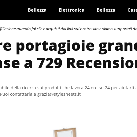
Bellezza
Elettronica
Bellezza
Cas
azione quando fai clic e acquisti dai link sul nostro sito e siamo supportati dai 
re portagioie gran
ase a 729 Recensio
bile della ricerca sui prodotti che lavora 24 ore su 24 per aiutarti 
Puoi contattarla a grazia@stylesheets.it