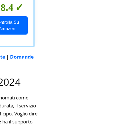
8.4
ntrolla Su
Amazon
nte
|
Domande
 2024
rinomati come
ata, il servizio
icipo. Voglio dire
 ha il supporto