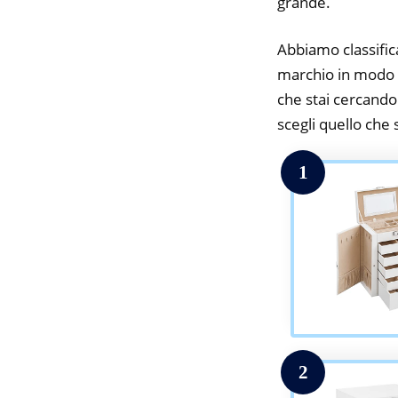
grande.
Abbiamo classifica
marchio in modo da
che stai cercando.
scegli quello che s
1
2