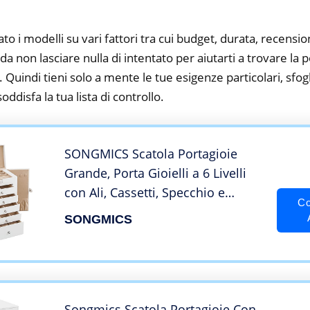
to i modelli su vari fattori tra cui budget, durata, recension
 non lasciare nulla di intentato per aiutarti a trovare la 
 Quindi tieni solo a mente le tue esigenze particolari, sfogli
oddisfa la tua lista di controllo.
SONGMICS Scatola Portagioie
Grande, Porta Gioielli a 6 Livelli
con Ali, Cassetti, Specchio e
Co
Chiusura, per Braccialetti
SONGMICS
Orecchini Anelli Collane Orologi
Monili, Idea Regalo, Bianco
JBC152W01
Songmics Scatola Portagioie Con