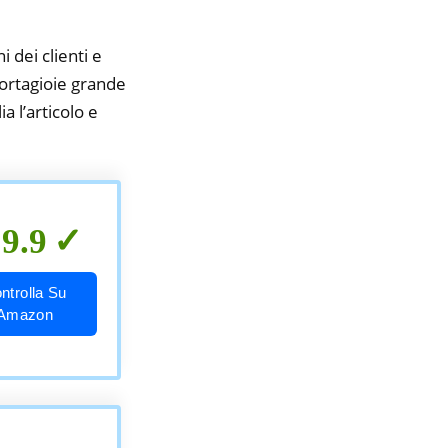
i dei clienti e
portagioie grande
a l’articolo e
9.9
ntrolla Su
Amazon