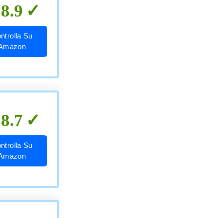
8.9
ntrolla Su
Amazon
8.7
ntrolla Su
Amazon