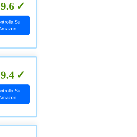
9.6
ntrolla Su
Amazon
9.4
ntrolla Su
Amazon