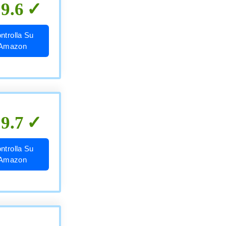
9.6
ntrolla Su
Amazon
9.7
ntrolla Su
Amazon