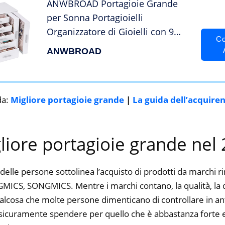
ANWBROAD Portagioie Grande
per Sonna Portagioielli
Organizzatore di Gioielli con 9
Co
Cassetti per Collane Eardrops
ANWBROAD
Anelli Regalo Gioielli Storage
Luogo di salvataggio JJB017W
da:
Migliore portagioie grande
|
La guida dell’acquire
gliore portagioie grande nel
delle persone sottolinea l’acquisto di prodotti da marchi 
S, SONGMICS. Mentre i marchi contano, la qualità, la dur
alcosa che molte persone dimenticano di controllare in ant
ti sicuramente spendere per quello che è abbastanza forte e