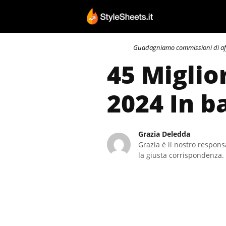
Vai
al
contenuto
Guadagniamo commissioni di affili
45 Miglio
2024 In b
Grazia Deledda
Grazia è il nostro responsa
la giusta corrispondenza. 