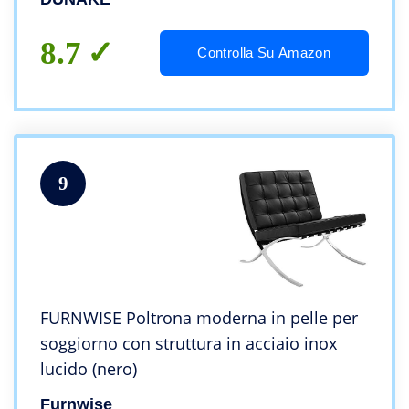
per L’home Office Appartamento
Dormitorio
8.7
Controlla Su Amazon
9
FURNWISE Poltrona moderna in pelle per
soggiorno con struttura in acciaio inox
lucido (nero)
Furnwise