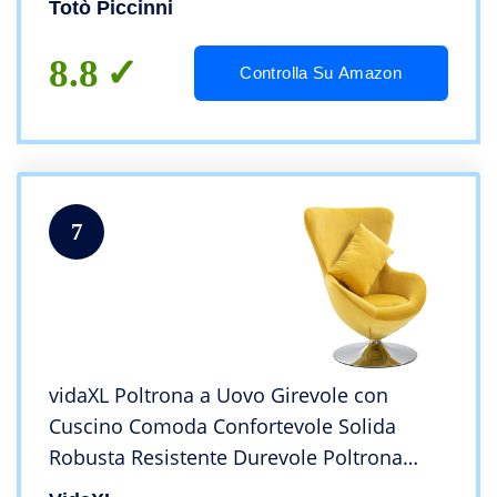
Totò Piccinni
8.8
Controlla Su Amazon
7
vidaXL Poltrona a Uovo Girevole con
Cuscino Comoda Confortevole Solida
Robusta Resistente Durevole Poltrona
Imbottita Arredo Gialla in Velluto