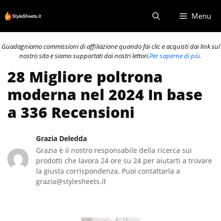
Vai
Menu
al
contenuto
Guadagniamo commissioni di affiliazione quando fai clic e acquisti dai link sul
nostro sito e siamo supportati dai nostri lettori.
Per saperne di più.
28 Migliore poltrona
moderna nel 2024 In base
a 336 Recensioni
Grazia Deledda
Grazia è il nostro responsabile della ricerca sui
prodotti che lavora 24 ore su 24 per aiutarti a trovare
la giusta corrispondenza. Puoi contattarla a
grazia@stylesheets.it