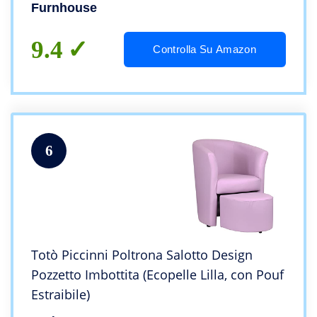
Braccioli e Poggiapiedi e con Porta USB
Furnhouse
9.4
Controlla Su Amazon
6
Totò Piccinni Poltrona Salotto Design
Pozzetto Imbottita (Ecopelle Lilla, con Pouf
Estraibile)