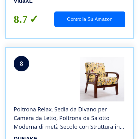
VidaXL
8.7
Controlla Su Amazon
8
Poltrona Relax, Sedia da Divano per
Camera da Letto, Poltrona da Salotto
Moderna di metà Secolo con Struttura in
Legno E Sedia con Rivestimento in Tessuto
DUNAKE