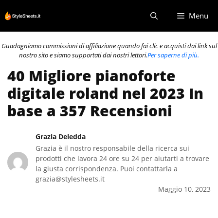
Vai
Menu
al
contenuto
Guadagniamo commissioni di affiliazione quando fai clic e acquisti dai link sul
nostro sito e siamo supportati dai nostri lettori.
Per saperne di più.
40 Migliore pianoforte
digitale roland nel 2023 In
base a 357 Recensioni
Grazia Deledda
Grazia è il nostro responsabile della ricerca sui
prodotti che lavora 24 ore su 24 per aiutarti a trovare
la giusta corrispondenza. Puoi contattarla a
grazia@stylesheets.it
Maggio 10, 2023