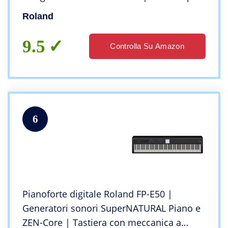
i principianti | A bordo di Bluetooth e
Roland
altro ancora
9.5
Controlla Su Amazon
6
Pianoforte digitale Roland FP-E50 |
Generatori sonori SuperNATURAL Piano e
ZEN-Core | Tastiera con meccanica a