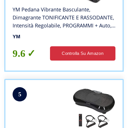
YM Pedana Vibrante Basculante,
Dimagrante TONIFICANTE E RASSODANTE,
Intensità Regolabile, PROGRAMMI + Auto,
Display, Cardio, Elastici Fitness,
YM
Altoparlanti
9.6
Controlla Su Amazon
5