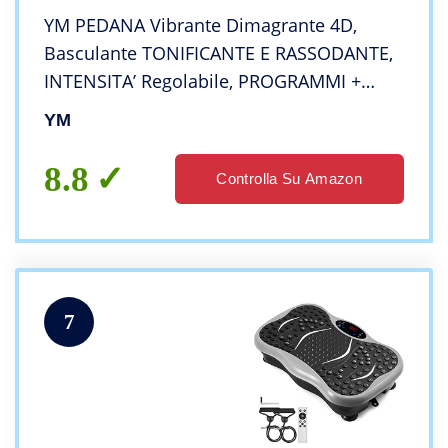
YM PEDANA Vibrante Dimagrante 4D,
Basculante TONIFICANTE E RASSODANTE,
INTENSITA’ Regolabile, PROGRAMMI +
Auto, Display Touch, Elastici Fitness +
YM
Telecomando Inclusi, 2 Motori da 500W +
300W (Nero)
8.8
Controlla Su Amazon
7