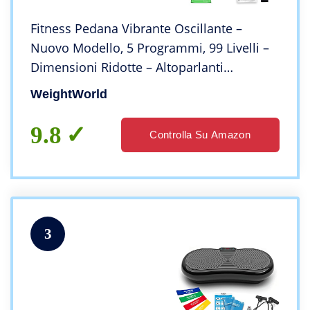
Fitness Pedana Vibrante Oscillante –
Nuovo Modello, 5 Programmi, 99 Livelli –
Dimensioni Ridotte – Altoparlanti
Bluetooth, 5 Bande di Resistenza,
WeightWorld
Telecomando – Pedana Vibrante
Dimagrante per il Corpo
9.8
Controlla Su Amazon
3