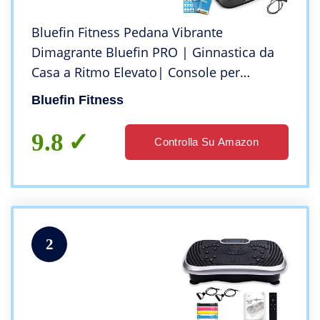
Bluefin Fitness Pedana Vibrante
Dimagrante Bluefin PRO | Ginnastica da
Casa a Ritmo Elevato| Console per
Allenamento Completo | Rotazione dei
Bluefin Fitness
Fianchi a 360°| Silenziosa | Altoparlanti
Aux
9.8
Controlla Su Amazon
2