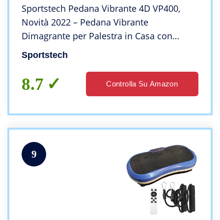
Sportstech Pedana Vibrante 4D VP400,
Novità 2022 – Pedana Vibrante
Dimagrante per Palestra in Casa con
Dispaly Touch e LED Intelligenti – Include
Sportstech
Telecomando, Bande Fitness, Tappetino
ed Esercizi
8.7
Controlla Su Amazon
9