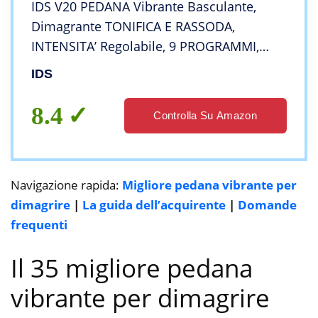
IDS V20 PEDANA Vibrante Basculante,
Dimagrante TONIFICA E RASSODA,
INTENSITA’ Regolabile, 9 PROGRAMMI,
Display LCD, Elastici Fitness +
IDS
Telecomando + Cover + Tappeto Inclusi
(colore grigio scuro)
8.4
Controlla Su Amazon
Navigazione rapida:
Migliore pedana vibrante per
dimagrire
|
La guida dell’acquirente
|
Domande
frequenti
Il 35 migliore pedana
vibrante per dimagrire