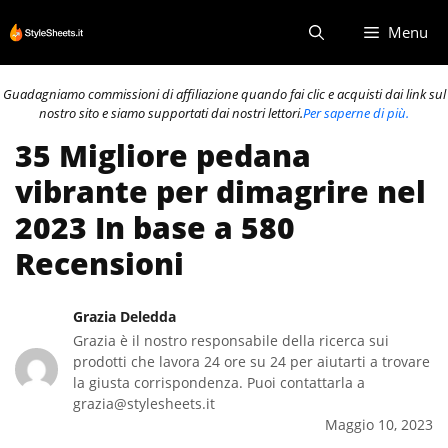
Vai
Menu
al
contenuto
Guadagniamo commissioni di affiliazione quando fai clic e acquisti dai link sul
nostro sito e siamo supportati dai nostri lettori.
Per saperne di più.
35 Migliore pedana
vibrante per dimagrire nel
2023 In base a 580
Recensioni
Grazia Deledda
Grazia è il nostro responsabile della ricerca sui
prodotti che lavora 24 ore su 24 per aiutarti a trovare
la giusta corrispondenza. Puoi contattarla a
grazia@stylesheets.it
Maggio 10, 2023