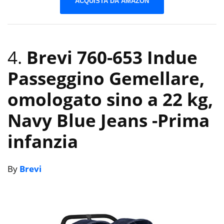
ACQUISTA DA AMAZON
4.
Brevi 760-653 Indue
Passeggino Gemellare,
omologato sino a 22 kg,
Navy Blue Jeans
-Prima
infanzia
By
Brevi