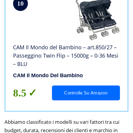
10
CAM Il Mondo del Bambino – art.850/27 –
Passeggino Twin Flip – 15000g – 0-36 Mesi
– BLU
CAM Il Mondo Del Bambino
8.5
Controlla Su Amazon
Abbiamo classificato i modelli su vari fattori tra cui
budget, durata, recensioni dei clienti e marchio in