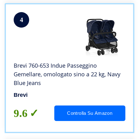
4
Brevi 760-653 Indue Passeggino
Gemellare, omologato sino a 22 kg, Navy
Blue Jeans
Brevi
9.6
Controlla Su Amazon