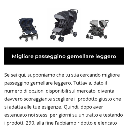
Se sei qui, supponiamo che tu stia cercando migliore
passeggino gemellare leggero. Tuttavia, dato il
numero di opzioni disponibili sul mercato, diventa
davvero scoraggiante scegliere il prodotto giusto che
si adatta alle tue esigenze. Quindi, dopo aver
estenuato noi stessi per giorni su un tratto e testando
i prodotti 290, alla fine l’abbiamo ridotto e elencato