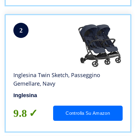
2
Inglesina Twin Sketch, Passeggino
Gemellare, Navy
Inglesina
9.8
Controlla Su Amazon