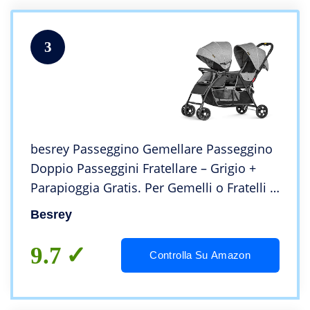
3
besrey Passeggino Gemellare Passeggino
Doppio Passeggini Fratellare – Grigio +
Parapioggia Gratis. Per Gemelli o Fratelli e
Sorelle (0-3 anni).
Besrey
9.7
Controlla Su Amazon