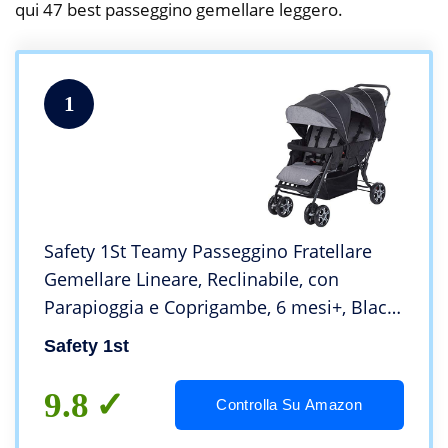
qui 47 best passeggino gemellare leggero.
1
Safety 1St Teamy Passeggino Fratellare
Gemellare Lineare, Reclinabile, con
Parapioggia e Coprigambe, 6 mesi+, Black
Chic (Nero)
Safety 1st
9.8
Controlla Su Amazon