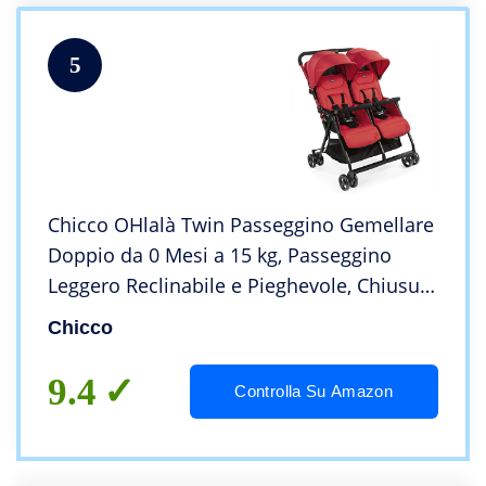
5
Chicco OHlalà Twin Passeggino Gemellare
Doppio da 0 Mesi a 15 kg, Passeggino
Leggero Reclinabile e Pieghevole, Chiusura
Compatta, Poggiagambe Regolabili,
Chicco
Parapioggia e Capottina Estendibile, Rosso
9.4
Controlla Su Amazon