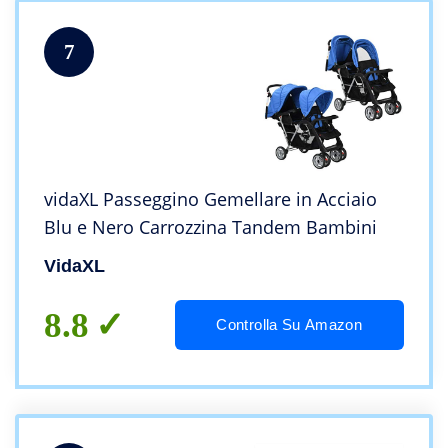
7
vidaXL Passeggino Gemellare in Acciaio
Blu e Nero Carrozzina Tandem Bambini
VidaXL
8.8
Controlla Su Amazon