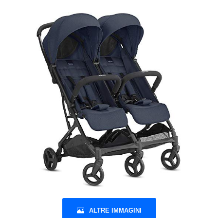
ALTRE IMMAGINI