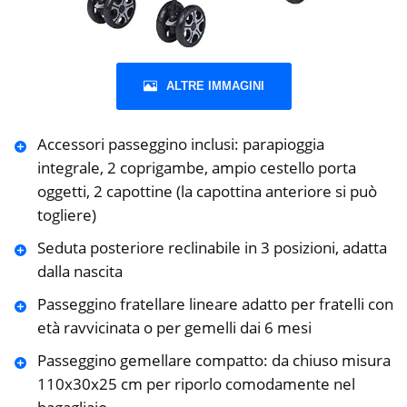
ALTRE IMMAGINI
Accessori passeggino inclusi: parapioggia
integrale, 2 coprigambe, ampio cestello porta
oggetti, 2 capottine (la capottina anteriore si può
togliere)
Seduta posteriore reclinabile in 3 posizioni, adatta
dalla nascita
Passeggino fratellare lineare adatto per fratelli con
età ravvicinata o per gemelli dai 6 mesi
Passeggino gemellare compatto: da chiuso misura
110x30x25 cm per riporlo comodamente nel