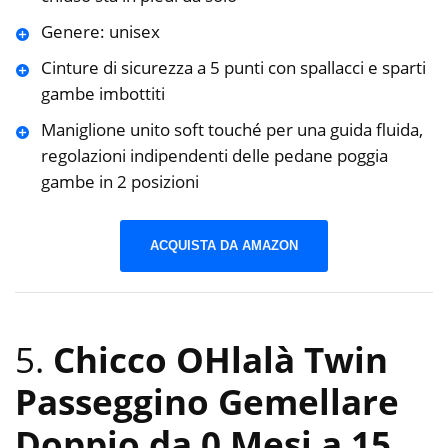
Genere: unisex
Cinture di sicurezza a 5 punti con spallacci e sparti
gambe imbottiti
Maniglione unito soft touché per una guida fluida,
regolazioni indipendenti delle pedane poggia
gambe in 2 posizioni
ACQUISTA DA AMAZON
5.
Chicco OHlalà Twin
Passeggino Gemellare
Doppio da 0 Mesi a 15