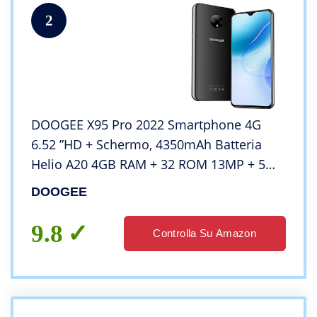
2
DOOGEE X95 Pro 2022 Smartphone 4G
6.52 ”HD + Schermo, 4350mAh Batteria
Helio A20 4GB RAM + 32 ROM 13MP + 5MP
Fotocamera Dual SIM Android 10
DOOGEE
Bluetooth 5.0 Cellulari Offerte Nero.
9.8
Controlla Su Amazon