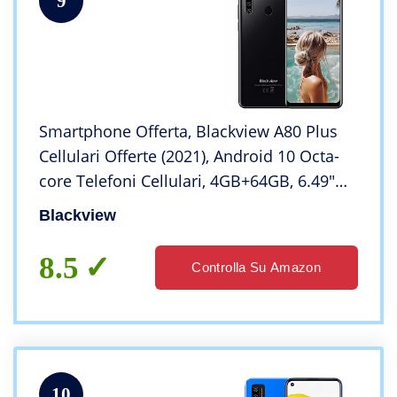
9
Smartphone Offerta, Blackview A80 Plus
Cellulari Offerte (2021), Android 10 Octa-
core Telefoni Cellulari, 4GB+64GB, 6.49″
19: 9 HD+ Schermo, 4680mAh, 13MP+8MP,
Blackview
Dual SIM/NFC/OTG/Face ID – Nero
8.5
Controlla Su Amazon
10