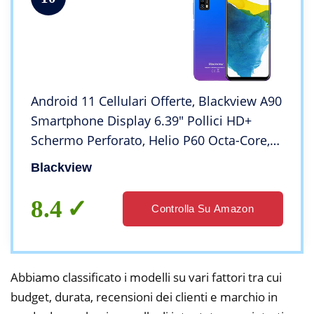
Android 11 Cellulari Offerte, Blackview A90
Smartphone Display 6.39″ Pollici HD+
Schermo Perforato, Helio P60 Octa-Core,
4GB+64GB, 12MP+8MP, Batteria 4280mAh,
Blackview
Dual SIM 4G Cellulare/NFC/2 Anni
Garanzia
8.4
Controlla Su Amazon
Abbiamo classificato i modelli su vari fattori tra cui
budget, durata, recensioni dei clienti e marchio in