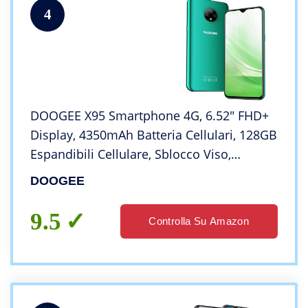
4
DOOGEE X95 Smartphone 4G, 6.52″ FHD+
Display, 4350mAh Batteria Cellulari, 128GB
Espandibili Cellulare, Sblocco Viso,
13MP+5MP, 16GB ROM, Dual SIM Telefoni
DOOGEE
Cellulari, Andriod 10, Verde
9.5
Controlla Su Amazon