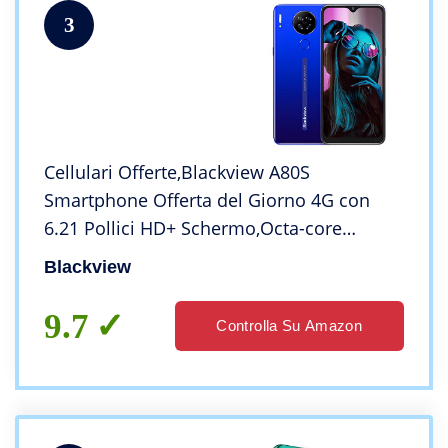
3
Cellulari Offerte,Blackview A80S
Smartphone Offerta del Giorno 4G con
6.21 Pollici HD+ Schermo,Octa-core
4GB/64GB,13MP Quattro
Blackview
Fotocamera,4200mAh Batteria,Android 10
Dual SIM Telefoni Cellulari-Blu
9.7
Controlla Su Amazon