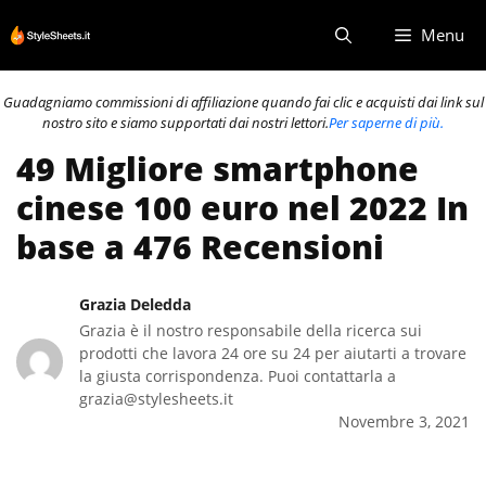
Vai
Menu
al
contenuto
Guadagniamo commissioni di affiliazione quando fai clic e acquisti dai link sul
nostro sito e siamo supportati dai nostri lettori.
Per saperne di più.
49 Migliore smartphone
cinese 100 euro nel 2022 In
base a 476 Recensioni
Grazia Deledda
Grazia è il nostro responsabile della ricerca sui
prodotti che lavora 24 ore su 24 per aiutarti a trovare
la giusta corrispondenza. Puoi contattarla a
grazia@stylesheets.it
Novembre 3, 2021