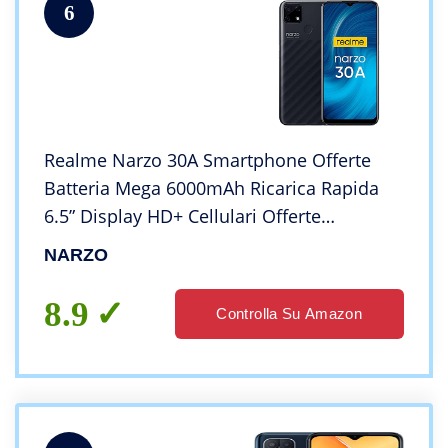
6
Realme Narzo 30A Smartphone Offerte
Batteria Mega 6000mAh Ricarica Rapida
6.5” Display HD+ Cellulari Offerte
4GB+64GB Espandibile Storage 13MP AI
NARZO
Camera 4G Dual SIM Android 10 (Nero)
8.9
Controlla Su Amazon