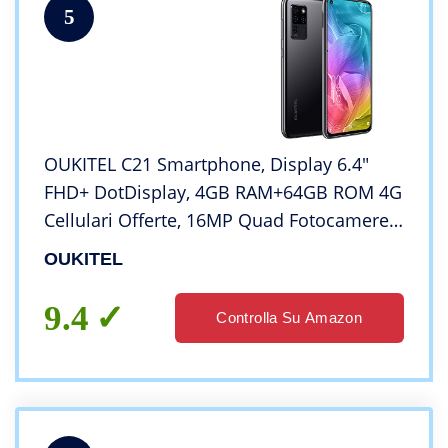
5
OUKITEL C21 Smartphone, Display 6.4″
FHD+ DotDisplay, 4GB RAM+64GB ROM 4G
Cellulari Offerte, 16MP Quad Fotocamere
Posteriori+Fotocamera Selfie 20 MP,
OUKITEL
4000mAh Batteria, Android 10 Cellulare,
Nero
9.4
Controlla Su Amazon