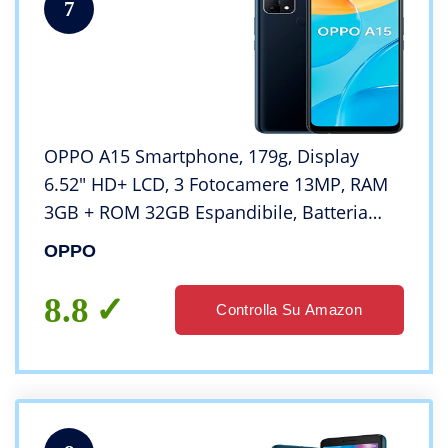
7
OPPO A15 Smartphone, 179g, Display
6.52″ HD+ LCD, 3 Fotocamere 13MP, RAM
3GB + ROM 32GB Espandibile, Batteria
4230mAh, Ricarica Rapida, Dual Sim,
OPPO
[Versione Italiana], Dynamic Black
8.8
Controlla Su Amazon