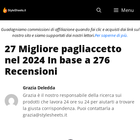
Vai
Menu
al
contenuto
Guadagniamo commissioni di affiliazione quando fai clic e acquisti dai link sul
nostro sito e siamo supportati dai nostri lettori.
Per saperne di più.
27 Migliore pagliaccetto
nel 2024 In base a 276
Recensioni
Grazia Deledda
Grazia è il nostro responsabile della ricerca sui
prodotti che lavora 24 ore su 24 per aiutarti a trovare
la giusta corrispondenza. Puoi contattarla a
grazia@stylesheets.it