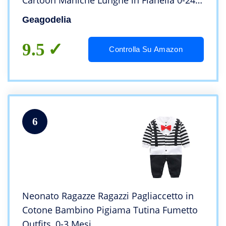
Cartoon Maniche Lunghe in Flanella 0-24
Mesi Tuta Carino (0-6 Mesi)
Geagodelia
9.5
Controlla Su Amazon
6
Neonato Ragazze Ragazzi Pagliaccetto in
Cotone Bambino Pigiama Tutina Fumetto
Outfits, 0-3 Mesi