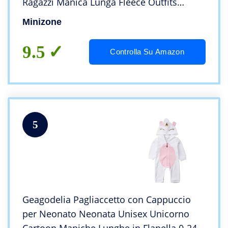
Ragazzi Manica Lunga Fleece Outfits
Outwear Vestiti Pigiama Regalo 3-6
Minizone
Mesi(70),Blu
9.5
Controlla Su Amazon
5
Geagodelia Pagliaccetto con Cappuccio
per Neonato Neonata Unisex Unicorno