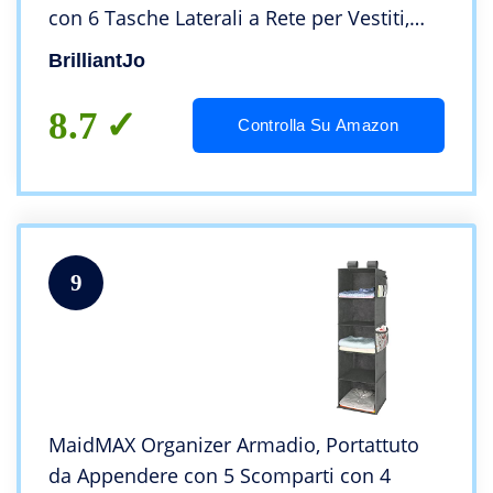
con 6 Tasche Laterali a Rete per Vestiti,
con 2 Ganci Organizzatore Armadio da 30
BrilliantJo
x 30 x 108 cm, Grigio
8.7
Controlla Su Amazon
9
MaidMAX Organizer Armadio, Portattuto
da Appendere con 5 Scomparti con 4