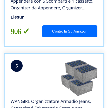
Appendere con 5 Scomparti e 1 cassetto,
Organizer da Appendere, Organizer
Armadio, portaborse da Armadio
Liesun
appendibile, Scomparti per Armadio
Pieghevole
9.6
Controlla Su Amazon
5
WANGIRL Organizzatore Armadio Jeans,