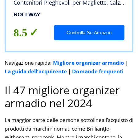
Contenitori Pieghevoli per Magliette, Calze,
Biancheria Intima, 7 Grid, Bianco
ROLLWAY
8.5
Controlla Su Amazon
Navigazione rapida:
Migliore organizer armadio
|
La guida dell’acquirente
|
Domande frequenti
Il 47 migliore organizer
armadio nel 2024
La maggior parte delle persone sottolinea l’acquisto di
prodotti da marchi rinomati come BrilliantJo,
Withosent, sprecenk. Mentre i marchi contano, la