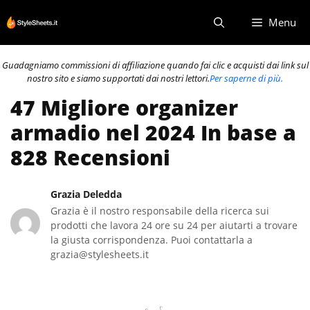
Vai
Menu
al
contenuto
Guadagniamo commissioni di affiliazione quando fai clic e acquisti dai link sul
nostro sito e siamo supportati dai nostri lettori.
Per saperne di più.
47 Migliore organizer
armadio nel 2024 In base a
828 Recensioni
Grazia Deledda
Grazia è il nostro responsabile della ricerca sui
prodotti che lavora 24 ore su 24 per aiutarti a trovare
la giusta corrispondenza. Puoi contattarla a
grazia@stylesheets.it