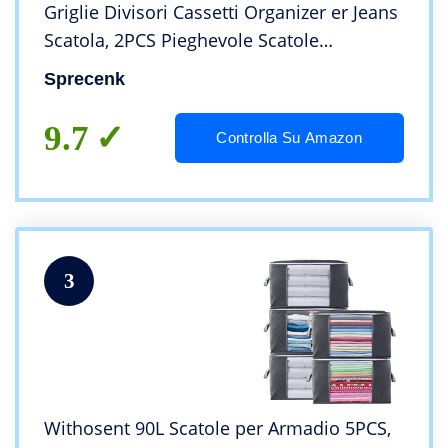
Griglie Divisori Cassetti Organizer er Jeans
Scatola, 2PCS Pieghevole Scatole
Portaoggetti Per Magliette, Pantaloncini,
Sprecenk
Gonne e Vestiti per Bambini, Grigio
9.7
Controlla Su Amazon
3
Withosent 90L Scatole per Armadio 5PCS,