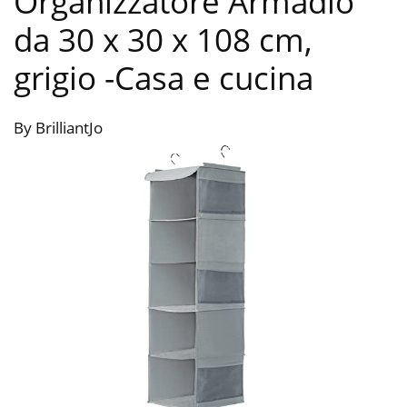
Organizzatore Armadio
da 30 x 30 x 108 cm,
grigio
-Casa e cucina
By BrilliantJo