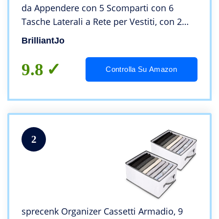
da Appendere con 5 Scomparti con 6
Tasche Laterali a Rete per Vestiti, con 2
Ganci Organizzatore Armadio da 30 x 30 x
BrilliantJo
108 cm, grigio
9.8
Controlla Su Amazon
2
sprecenk Organizer Cassetti Armadio, 9