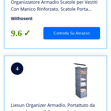
Organizzatore Armadio Scatole per Vestiti
Con Manico Rinforzato, Scatole Porta
Vestiti Pieghevole Traspirante per
Withosent
Trapunte, Coperte, Biancheria da Letto,
Grigio
9.6
Controlla Su Amazon
4
Liesun Organizer Armadio, Portattuto da