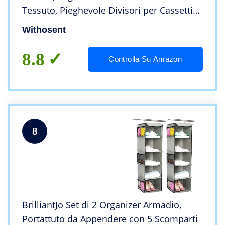
Tessuto, Pieghevole Divisori per Cassetti
Biancheria Intima, Organizzatore Cassetti
Withosent
per Magliette, Calze
8.8
Controlla Su Amazon
8
BrilliantJo Set di 2 Organizer Armadio,
Portattuto da Appendere con 5 Scomparti