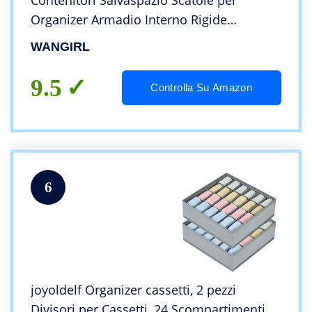
Contenitori Salvaspazio Scatole per
Organizer Armadio Interno Rigide
Biancheria Pieghevole Guardaroba,
WANGIRL
Organizer Magliette Pantaloni Vestiti
Armadio (4 pcs, Gray)
9.5
Controlla Su Amazon
6
joyoldelf Organizer cassetti, 2 pezzi
Divisori per Cassetti, 24 Scompartimenti