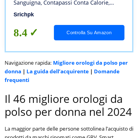
Sanguigna, Contapassi Conta Calorie,
Fitness Tracker Cronometri Impermeabile
Srichpk
IP67, Smart Watch per Android iOS Regalo
8.4
Controlla Su Amazon
Navigazione rapida:
Migliore orologi da polso per
donna
|
La guida dell’acquirente
|
Domande
frequenti
Il 46 migliore orologi da
polso per donna nel 2024
La maggior parte delle persone sottolinea l’acquisto di
prodotti da marchi rinomati come GRV, Smart