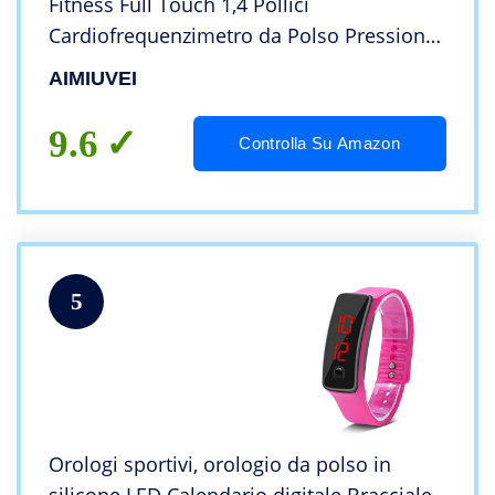
Fitness Full Touch 1,4 Pollici
Cardiofrequenzimetro da Polso Pressione
Sanguigna Contapassi Calorie Notifiche
AIMIUVEI
Messaggi Smart Watch IP67 per Android
iOS Argento
9.6
Controlla Su Amazon
5
Orologi sportivi, orologio da polso in