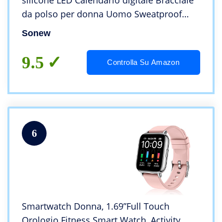
silicone LED Calendario digitale Bracciale
da polso per donna Uomo Sweatproof
Long Time Standby leggero(Pink)
Sonew
9.5
Controlla Su Amazon
6
Smartwatch Donna, 1.69”Full Touch
Orologio Fitness Smart Watch, Activity