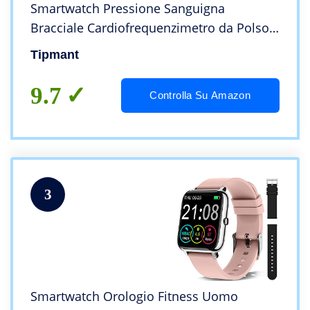
Smartwatch Pressione Sanguigna
Bracciale Cardiofrequenzimetro da Polso
Impermeabile IP68 Contapassi Sportivo
Tipmant
Fitness Tracker per iOS Android Samsung
Huawei Xiaomi
9.7
Controlla Su Amazon
3
Smartwatch Orologio Fitness Uomo