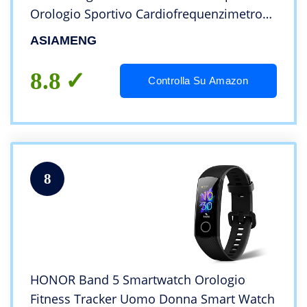
Orologio Sportivo Cardiofrequenzimetro
da polso Smartband Conta Calorie Meteo
ASIAMENG
Nuoto per Android iOS (Rosa)
8.8
Controlla Su Amazon
8
HONOR Band 5 Smartwatch Orologio
Fitness Tracker Uomo Donna Smart Watch