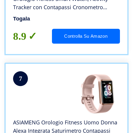
Tracker con Contapassi Cronometro
Cardiofrequenzimetro, Impermeabile IP67
Togala
con 24 Modalità Sportive Smart Watch per
Android iOS
8.9
Controlla Su Amazon
7
ASIAMENG Orologio Fitness Uomo Donna
Alexa Integrata Saturimetro Contapassi