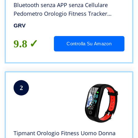
Bluetooth senza APP senza Cellulare
Pedometro Orologio Fitness Tracker
Semplice Conta Calorie KM Sonno
GRV
Distanza Impermeabile IP68 per Donna
Uomo Anziani Bambini
9.8
Controlla Su Amazon
2
Tipmant Orologio Fitness Uomo Donna