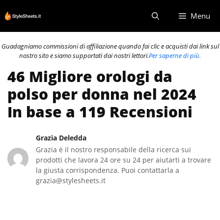
Vai
Menu
al
contenuto
Guadagniamo commissioni di affiliazione quando fai clic e acquisti dai link sul
nostro sito e siamo supportati dai nostri lettori.
Per saperne di più.
46 Migliore orologi da
polso per donna nel 2024
In base a 119 Recensioni
Grazia Deledda
Grazia è il nostro responsabile della ricerca sui
prodotti che lavora 24 ore su 24 per aiutarti a trovare
la giusta corrispondenza. Puoi contattarla a
grazia@stylesheets.it