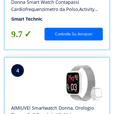
Donna Smart Watch Contapassi
Cardiofrequenzimetro da Polso,Activity
Tracker Cronometro, Notifiche Messaggi,
Smart Technic
Controller Fotocamera Musicale-con un
cinturino nero extra
9.7
Controlla Su Amazon
4
AIMIUVEI Smartwatch Donna, Orologio