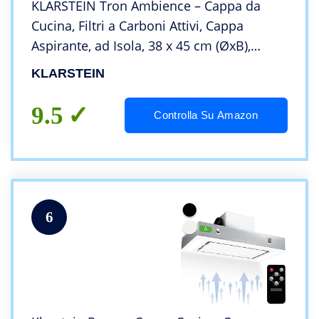
KLARSTEIN Tron Ambience – Cappa da
Cucina, Filtri a Carboni Attivi, Cappa
Aspirante, ad Isola, 38 x 45 cm (ØxB),
Sospensione 60 cm, 3 Modalità, Portata
KLARSTEIN
Aria: 540 m³/h, Bianco
9.5
Controlla Su Amazon
6