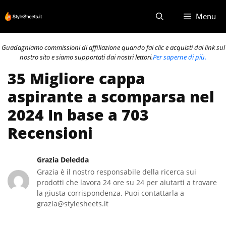
Vai
Menu
al
contenuto
Guadagniamo commissioni di affiliazione quando fai clic e acquisti dai link sul
nostro sito e siamo supportati dai nostri lettori.
Per saperne di più.
35 Migliore cappa
aspirante a scomparsa nel
2024 In base a 703
Recensioni
Grazia Deledda
Grazia è il nostro responsabile della ricerca sui
prodotti che lavora 24 ore su 24 per aiutarti a trovare
la giusta corrispondenza. Puoi contattarla a
grazia@stylesheets.it