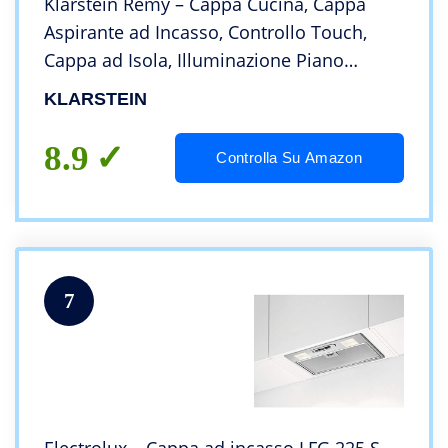
Klarstein Remy – Cappa Cucina, Cappa
Aspirante ad Incasso, Controllo Touch,
Cappa ad Isola, Illuminazione Piano
Cottura, LED, Fino a 620 m³ / h,
KLARSTEIN
Telecomando, 90 cm, Bianco
8.9
Controlla Su Amazon
7