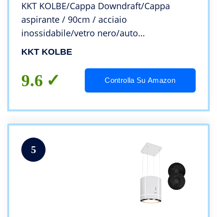
KKT KOLBE/Cappa Downdraft/Cappa
aspirante / 90cm / acciaio
inossidabile/vetro nero/auto
spegnimento/Operazione di tocco /
KKT KOLBE
DRAFT865
9.6
Controlla Su Amazon
5