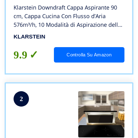
Klarstein Downdraft Cappa Aspirante 90
cm, Cappa Cucina Con Flusso d’Aria
576m³/h, 10 Modalità di Aspirazione della
Ventola, Cappa a Incasso con Modalità
KLARSTEIN
Ricircolo, Cappa Sottopensile Classe A +
9.9
Controlla Su Amazon
2