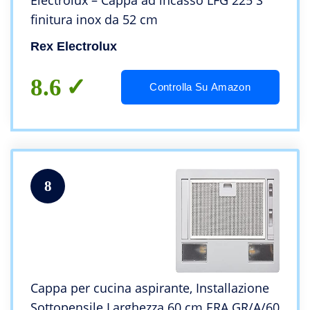
Electrolux – Cappa ad incasso LFG 225 S
finitura inox da 52 cm
Rex Electrolux
8.6
Controlla Su Amazon
8
Cappa per cucina aspirante, Installazione
Sottopensile Larghezza 60 cm ERA GR/A/60