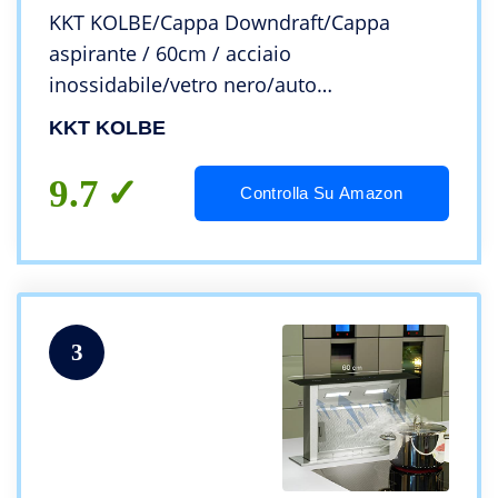
KKT KOLBE/Cappa Downdraft/Cappa
aspirante / 60cm / acciaio
inossidabile/vetro nero/auto
spegnimento/Operazione di tocco /
KKT KOLBE
DRAFT600
9.7
Controlla Su Amazon
3