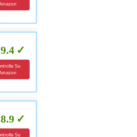
Amazon
9.4
ntrolla Su
Amazon
8.9
ntrolla Su