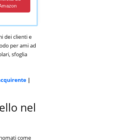
Amazon
i dei clienti e
 nodo per ami ad
ari, sfoglia
acquirente
|
ello nel
rinomati come