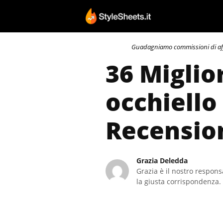
Vai
al
contenuto
Guadagniamo commissioni di affili
36 Miglio
occhiello
Recensio
Grazia Deledda
Grazia è il nostro responsa
la giusta corrispondenza. 