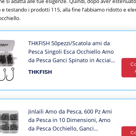
he si adatta alle tue esigenze. Quindi, dopo aver estenuato
o e testando i prodotti 115, alla fine l’abbiamo ridotto e el
cchiello.
THKFISH 50pezzi/Scatola ami da
Pesca Singoli Esca Occhiello Amo
da Pesca Ganci Spinato in Acciaio
Co
al Carbonio Nero #2#1 1/0 2/0
THKFISH
3/0
Jinlaili Amo da Pesca, 600 Pz Ami
da Pesca in 10 Dimensioni, Amo
da Pesca Occhiello, Ganci
Co