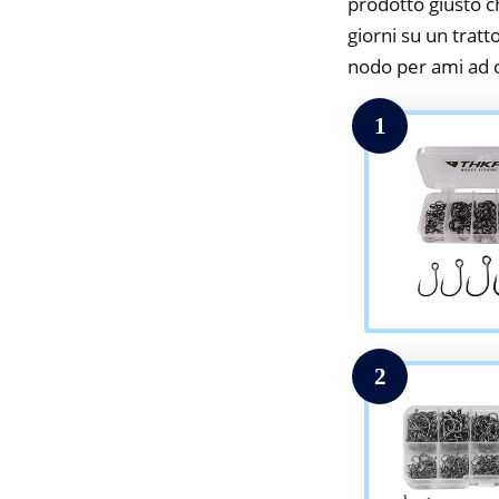
prodotto giusto c
giorni su un tratt
nodo per ami ad o
1
2