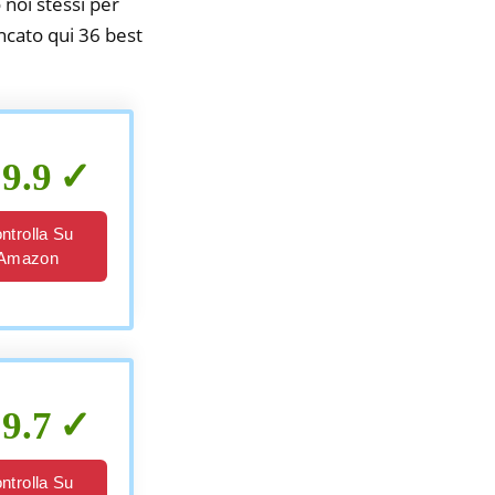
 noi stessi per
encato qui 36 best
9.9
ntrolla Su
Amazon
9.7
ntrolla Su