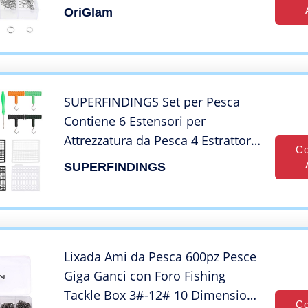
da pesca, anelli divisi per Jigging,
OriGlam
ami da pesca, esche da pesca
SUPERFINDINGS Set per Pesca
Contiene 6 Estensori per
Attrezzatura da Pesca 4 Estrattori
Co
1 Set di aghi per Esche 2 Infilatrici
SUPERFINDINGS
e 1 Forbice
Lixada Ami da Pesca 600pz Pesce
Giga Ganci con Foro Fishing
Tackle Box 3#-12# 10 Dimensioni
Co