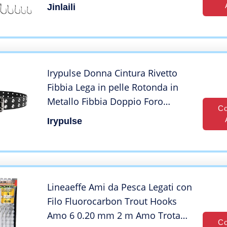
Spinato, Ami da Pesca in Acciaio
Jinlaili
al Carbonio con Scatola di
Plastica, 3# – 12#
Irypulse Donna Cintura Rivetto
Fibbia Lega in pelle Rotonda in
Metallo Fibbia Doppio Foro
Co
Cinghie Moda Occhielli
Irypulse
Decorazione Funzionale PU
Cinture Adatto per Jeans
Pantaloncini Stile Punk Pantaloni
Lineaeffe Ami da Pesca Legati con
Filo Fluorocarbon Trout Hooks
Amo 6 0.20 mm 2 m Amo Trota
Co