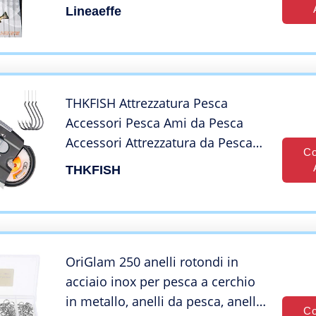
Lago Mare Surfcasting
Lineaeffe
THKFISH Attrezzatura Pesca
Accessori Pesca Ami da Pesca
Accessori Attrezzatura da Pesca
Co
Portatile elettrica Automatica
THKFISH
1Pezzo
OriGlam 250 anelli rotondi in
acciaio inox per pesca a cerchio
in metallo, anelli da pesca, anelli
Co