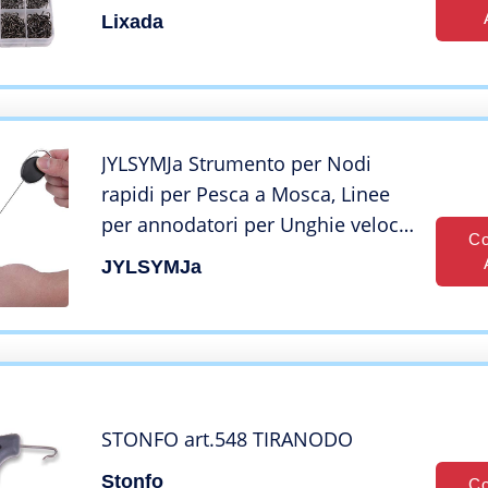
in Acciaio al Carbonio (500pcs
Lixada
Nero)
JYLSYMJa Strumento per Nodi
rapidi per Pesca a Mosca, Linee
per annodatori per Unghie veloci
Co
Clipper Hook Eye Cleaner con
JYLSYMJa
retrattore Accessori per la Pesca
per Gli Amanti della Pesca
STONFO art.548 TIRANODO
Stonfo
Co