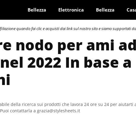
Bellezza
Elettronica
Bellezza
Cas
azione quando fai clic e acquisti dai link sul nostro sito e siamo supportati dai 
re nodo per ami a
 nel 2022 In base a
ni
bile della ricerca sui prodotti che lavora 24 ore su 24 per aiutarti 
Puoi contattarla a grazia@stylesheets.it