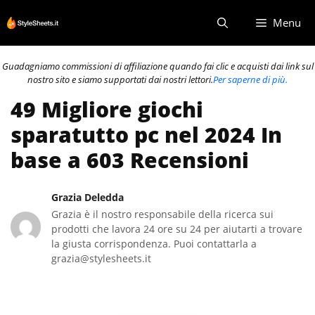
Vai
Menu
al
contenuto
Guadagniamo commissioni di affiliazione quando fai clic e acquisti dai link sul
nostro sito e siamo supportati dai nostri lettori.
Per saperne di più.
49 Migliore giochi
sparatutto pc nel 2024 In
base a 603 Recensioni
Grazia Deledda
Grazia è il nostro responsabile della ricerca sui
prodotti che lavora 24 ore su 24 per aiutarti a trovare
la giusta corrispondenza. Puoi contattarla a
grazia@stylesheets.it