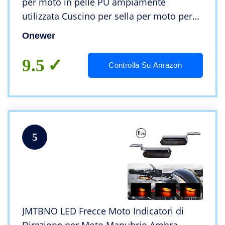
per moto in pelle PU ampiamente
utilizzata Cuscino per sella per moto per
Cafe Racer Cuscino per interni auto per gli
Onewer
amanti dell’auto(stile C, bianca)
9.5
Controlla Su Amazon
5
JMTBNO LED Frecce Moto Indicatori di