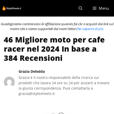
Vai
Menu
al
contenuto
Guadagniamo commissioni di affiliazione quando fai clic e acquisti dai link sul
nostro sito e siamo supportati dai nostri lettori.
Per saperne di più.
46 Migliore moto per cafe
racer nel 2024 In base a
384 Recensioni
Grazia Deledda
Grazia è il nostro responsabile della ricerca sui
prodotti che lavora 24 ore su 24 per aiutarti a trovare
la giusta corrispondenza. Puoi contattarla a
grazia@stylesheets.it