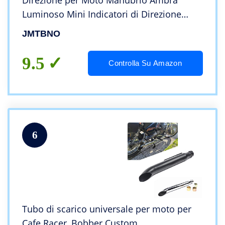
Direzione per Moto Manubrio Ambra
Luminoso Mini Indicatori di Direzione
Sequenziale Lampeggiante Luci per Cafe
JMTBNO
Racer Scooter Cruiser Quad Street Bike
9.5
Controlla Su Amazon
6
Tubo di scarico universale per moto per
Cafe Racer, Bobber Custom,