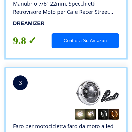
Manubrio 7/8″ 22mm, Specchietti
Retrovisore Moto per Cafe Racer Street
Bike Dirt Bikes Cruiser Scooter Bobber
DREAMIZER
Chopper
9.8
Controlla Su Amazon
3
Faro per motocicletta faro da moto a led