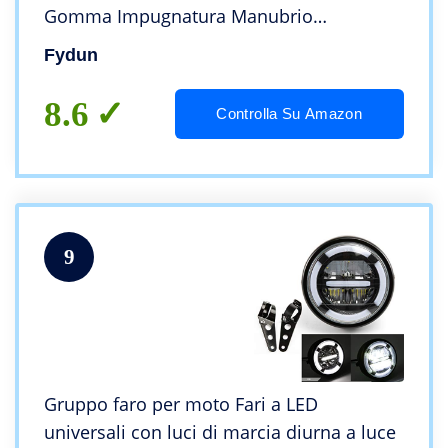
Gomma Impugnatura Manubrio
Antiscivolo Per Cafe Racer Bobber
Fydun
Clubman Personalizzato(Nero)
8.6
Controlla Su Amazon
9
Gruppo faro per moto Fari a LED
universali con luci di marcia diurna a luce