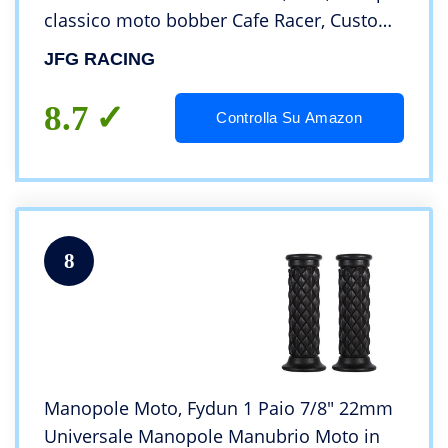
classico moto bobber Cafe Racer, Custom,
Triumph Custom etc, nero
JFG RACING
8.7
Controlla Su Amazon
8
Manopole Moto, Fydun 1 Paio 7/8″ 22mm
Universale Manopole Manubrio Moto in