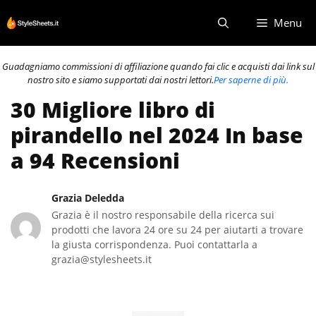
Vai
Menu
al
contenuto
Guadagniamo commissioni di affiliazione quando fai clic e acquisti dai link sul
nostro sito e siamo supportati dai nostri lettori.
Per saperne di più.
30 Migliore libro di
pirandello nel 2024 In base
a 94 Recensioni
Grazia Deledda
Grazia è il nostro responsabile della ricerca sui
prodotti che lavora 24 ore su 24 per aiutarti a trovare
la giusta corrispondenza. Puoi contattarla a
grazia@stylesheets.it