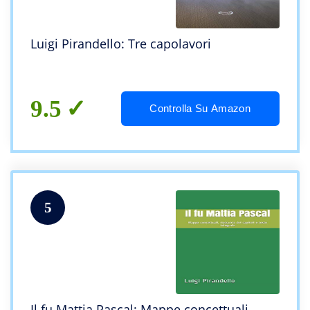
Luigi Pirandello: Tre capolavori
9.5
Controlla Su Amazon
5
Il fu Mattia Pascal: Mappe concettuali,