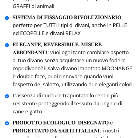
GRAFFI di animali
𝐒𝐈𝐒𝐓𝐄𝐌𝐀 𝐃𝐈 𝐅𝐈𝐒𝐒𝐀𝐆𝐆𝐈𝐎 𝐑𝐈𝐕𝐎𝐋𝐔𝐙𝐈𝐎𝐍𝐀𝐑𝐈𝐎:
perfetto per TUTTI i tipi di divani, anche in PELLE
ed ECOPELLE e divani RELAX
𝐄𝐋𝐄𝐆𝐀𝐍𝐓𝐄, 𝐑𝐄𝐕𝐄𝐑𝐒𝐈𝐁𝐈𝐋𝐄, 𝐌𝐈𝐒𝐔𝐑𝐄
𝐀𝐁𝐁𝐎𝐍𝐃𝐀𝐍𝐓𝐈: vuoi ogni tanto cambiare aspetto
al tuo divano senza acquistare un nuovo fodere
copridivano? il salva divano imbottito MOONANGE
è double face, puoi rinnovare quando vuoi
l’aspetto del salotto, utilizzando due eleganti colori
L’assenza di cuciture trapuntato lo rende più
resistente proteggendo il tessuto da unghie di
cane e gatto
𝐏𝐑𝐎𝐃𝐎𝐓𝐓𝐎 𝐄𝐂𝐎𝐋𝐎𝐆𝐈𝐂𝐎, 𝐃𝐈𝐒𝐄𝐆𝐍𝐀𝐓𝐎 e
𝐏𝐑𝐎𝐆𝐄𝐓𝐓𝐀𝐓𝐎 𝐃𝐀 𝐒𝐀𝐑𝐓𝐈 𝐈𝐓𝐀𝐋𝐈𝐀𝐍𝐈: i nostri