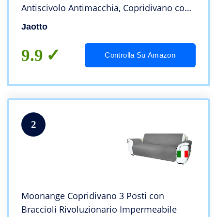
Antiscivolo Antimacchia, Copridivano con
Braccioli Tessuto Super Morbido
Jaotto
Universale(Foglie Beige,3 Posti)
9.9
Controlla Su Amazon
2
Moonange Copridivano 3 Posti con
Braccioli Rivoluzionario Impermeabile