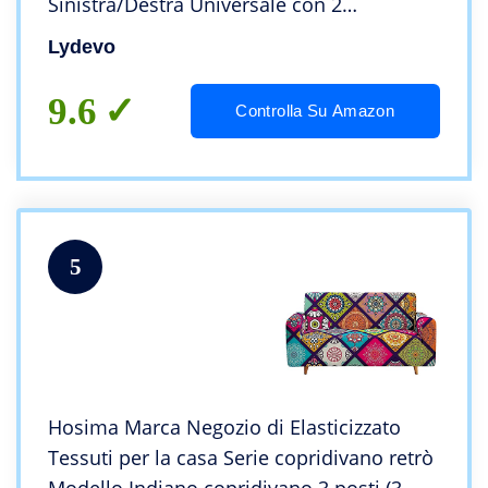
Sinistra/Destra Universale con 2
Federi,Fodere Divano Penisola Forma di
Lydevo
L,Chaise Longue Sofa Cover(2 Posti+3
Posti,Grigio)
9.6
Controlla Su Amazon
5
Hosima Marca Negozio di Elasticizzato
Tessuti per la casa Serie copridivano retrò