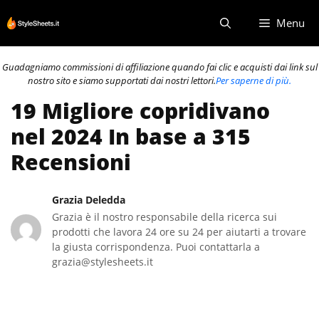
Vai
Menu
al
contenuto
Guadagniamo commissioni di affiliazione quando fai clic e acquisti dai link sul
nostro sito e siamo supportati dai nostri lettori.
Per saperne di più.
19 Migliore copridivano
nel 2024 In base a 315
Recensioni
Grazia Deledda
Grazia è il nostro responsabile della ricerca sui
prodotti che lavora 24 ore su 24 per aiutarti a trovare
la giusta corrispondenza. Puoi contattarla a
grazia@stylesheets.it