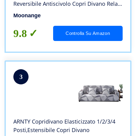
Reversibile Antiscivolo Copri Divano Relax
Antimacchia Antigraffio Cani Gatti
Moonange
Moderno Salvadivano Seduta 165 cm
(Grigio)
9.8
Controlla Su Amazon
3
ARNTY Copridivano Elasticizzato 1/2/3/4
Posti,Estensibile Copri Divano