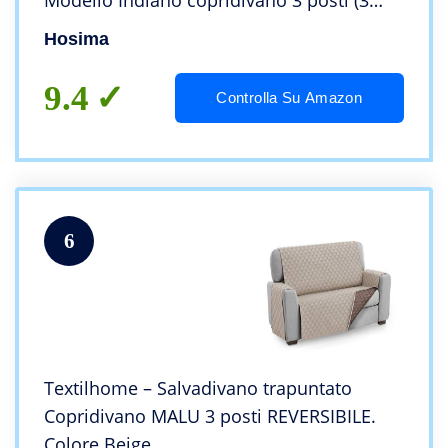
Modello Indiano copridivano 3 posti (3
posti (190-230 cm),BDB68)
Hosima
9.4
Controlla Su Amazon
6
Textilhome – Salvadivano trapuntato
Copridivano MALU 3 posti REVERSIBILE.
Colore Beige