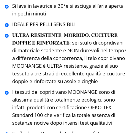
Si lava in lavatrice a 30°e si asciuga all’aria aperta
in pochi minuti
IDEALE PER PELLI SENSIBILI
𝐔𝐋𝐓𝐑𝐀 𝐑𝐄𝐒𝐈𝐒𝐓𝐄𝐍𝐓𝐄, 𝐌𝐎𝐑𝐁𝐈𝐃𝐎, 𝐂𝐔𝐂𝐈𝐓𝐔𝐑𝐄
𝐃𝐎𝐏𝐏𝐈𝐄 𝐄 𝐑𝐈𝐍𝐅𝐎𝐑𝐙𝐀𝐓𝐄: sei stufo di copridivani
di materiale scadente e NON durevoli nel tempo?
a differenza della concorrenza, il telo copridivano
MOONANGE è ULTRA resistente, grazie al suo
tessuto a tre strati di eccellente qualità e cuciture
doppie e rinforzate su asole e cinghie
I tessuti del copridivano MOONANGE sono di
altissima qualità e totalmente ecologici, sono
infatti prodotti con certificazione OEKO-TEX
Standard 100 che verifica la totale assenza di
sostanze nocive dopo intensi test qualitativi