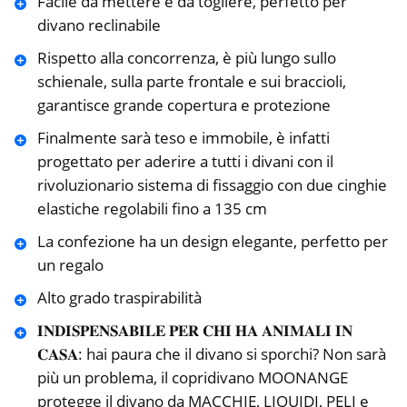
Facile da mettere e da togliere, perfetto per
divano reclinabile
Rispetto alla concorrenza, è più lungo sullo
schienale, sulla parte frontale e sui braccioli,
garantisce grande copertura e protezione
Finalmente sarà teso e immobile, è infatti
progettato per aderire a tutti i divani con il
rivoluzionario sistema di fissaggio con due cinghie
elastiche regolabili fino a 135 cm
La confezione ha un design elegante, perfetto per
un regalo
Alto grado traspirabilità
𝐈𝐍𝐃𝐈𝐒𝐏𝐄𝐍𝐒𝐀𝐁𝐈𝐋𝐄 𝐏𝐄𝐑 𝐂𝐇𝐈 𝐇𝐀 𝐀𝐍𝐈𝐌𝐀𝐋𝐈 𝐈𝐍
𝐂𝐀𝐒𝐀: hai paura che il divano si sporchi? Non sarà
più un problema, il copridivano MOONANGE
protegge il divano da MACCHIE, LIQUIDI, PELI e