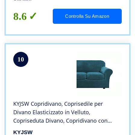
8.6
Controlla Su Amazon
10
KYJSW Copridivano, Coprisedile per
Divano Elasticizzato in Velluto,
Copriseduta Divano, Copridivano con
Fodera per Cuscino Indipendente (Verde
KYJSW