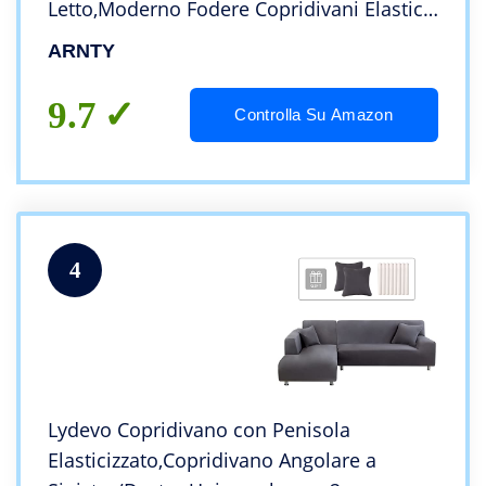
Letto,Moderno Fodere Copridivani Elastico
Fodera Protettiva(Grigio-Linee Strisce,
ARNTY
Copridivano 3 Posti:181-230cm)
9.7
Controlla Su Amazon
4
Lydevo Copridivano con Penisola
Elasticizzato,Copridivano Angolare a