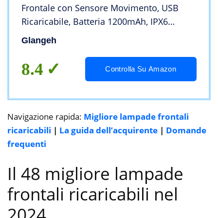
Frontale con Sensore Movimento, USB
Ricaricabile, Batteria 1200mAh, IPX6
Impermeabile Torcia da Testa con 4
Glangeh
Modalità di Luce, per Campeggio, Corsa,
Pesca, Lavoro
8.4
Controlla Su Amazon
Navigazione rapida:
Migliore lampade frontali
ricaricabili
|
La guida dell’acquirente
|
Domande
frequenti
Il 48 migliore lampade
frontali ricaricabili nel
2024