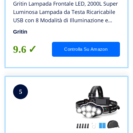
Gritin Lampada Frontale LED, 2000L Super
Luminosa Lampada da Testa Ricaricabile
USB con 8 Modalità di Illuminazione e
Sensore Movimento, IPX5 Impermeabile
Gritin
Torcia Frontale per Campeggio, Corsa,
Pesca
9.6
Controlla Su Amazon
5