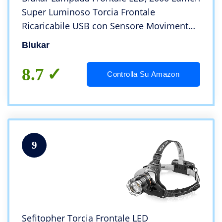
Super Luminoso Torcia Frontale
Ricaricabile USB con Sensore Movimento,
6 Modalità di Illuminazione, IPX5
Blukar
Impermeabile Torcia da Testa per
Campeggio,Corsa,Pesca
8.7
Controlla Su Amazon
9
Sefitopher Torcia Frontale LED