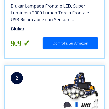
Blukar Lampada Frontale LED, Super
Luminosa 2000 Lumen Torcia Frontale
USB Ricaricabile con Sensore
Movimento,8 Modalità di Illuminazione,
Blukar
IPX5 Impermeabile Lampade da Testa per
Campeggio/Corsa/Pesca
9.9
Controlla Su Amazon
2