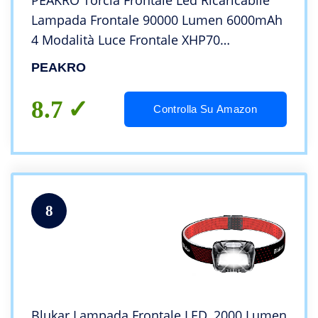
PEAKRO Torcia Frontale Led Ricaricabile
Lampada Frontale 90000 Lumen 6000mAh
4 Modalità Luce Frontale XHP70
Impermeabile Regolabile Lampada da
PEAKRO
Testa per Campeggio,Pesca,Jogging
8.7
Controlla Su Amazon
8
Blukar Lampada Frontale LED, 2000 Lumen