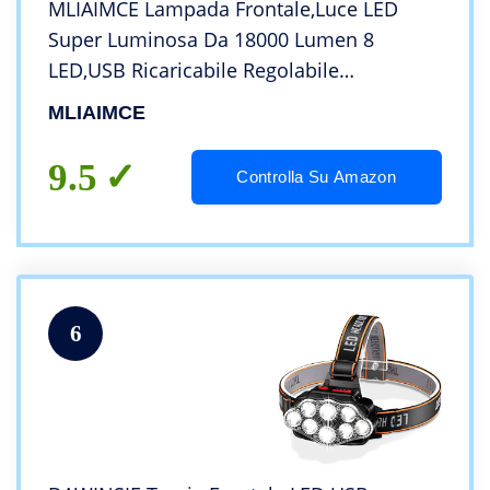
MLIAIMCE Lampada Frontale,Luce LED
Super Luminosa Da 18000 Lumen 8
LED,USB Ricaricabile Regolabile
Impermeabile Per
MLIAIMCE
Campeggio,Pesca,Grotta,Jogging Ed
Escursionismo
9.5
Controlla Su Amazon
6