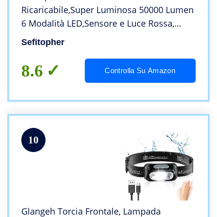
Ricaricabile,Super Luminosa 50000 Lumen
6 Modalità LED,Sensore e Luce Rossa,
5200 mAh USB Ricaricabile, IPX6
Sefitopher
Impermeabile Leggero Mini Lampada
Frontale Regolabile
8.6
Controlla Su Amazon
10
Glangeh Torcia Frontale, Lampada