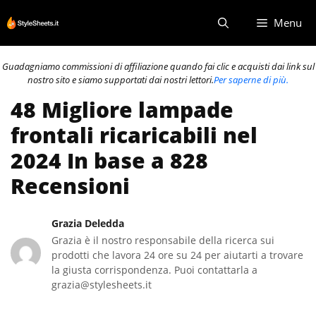
Vai
Menu
al
contenuto
Guadagniamo commissioni di affiliazione quando fai clic e acquisti dai link sul
nostro sito e siamo supportati dai nostri lettori.
Per saperne di più.
48 Migliore lampade
frontali ricaricabili nel
2024 In base a 828
Recensioni
Grazia Deledda
Grazia è il nostro responsabile della ricerca sui
prodotti che lavora 24 ore su 24 per aiutarti a trovare
la giusta corrispondenza. Puoi contattarla a
grazia@stylesheets.it