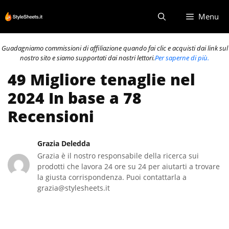
Vai
Menu
al
contenuto
Guadagniamo commissioni di affiliazione quando fai clic e acquisti dai link sul
nostro sito e siamo supportati dai nostri lettori.
Per saperne di più.
49 Migliore tenaglie nel
2024 In base a 78
Recensioni
Grazia Deledda
Grazia è il nostro responsabile della ricerca sui
prodotti che lavora 24 ore su 24 per aiutarti a trovare
la giusta corrispondenza. Puoi contattarla a
grazia@stylesheets.it