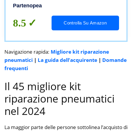
Ricarica Bomboletta Co2, Senza Camera
Partenopea
d’Aria Moto Auto Scooter Quad con 4
bombolette CO2
8.5
Controlla Su Amazon
Navigazione rapida:
Migliore kit riparazione
pneumatici
|
La guida dell’acquirente
|
Domande
frequenti
Il 45 migliore kit
riparazione pneumatici
nel 2024
La maggior parte delle persone sottolinea l’acquisto di