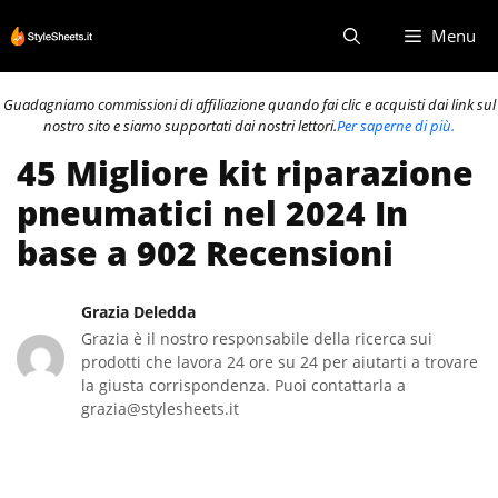
Vai
Menu
al
contenuto
Guadagniamo commissioni di affiliazione quando fai clic e acquisti dai link sul
nostro sito e siamo supportati dai nostri lettori.
Per saperne di più.
45 Migliore kit riparazione
pneumatici nel 2024 In
base a 902 Recensioni
Grazia Deledda
Grazia è il nostro responsabile della ricerca sui
prodotti che lavora 24 ore su 24 per aiutarti a trovare
la giusta corrispondenza. Puoi contattarla a
grazia@stylesheets.it