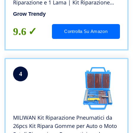
Riparazione e 1 Lama | Kit Riparazione
Pneumatici Moto, Quad, Auto 4×4 | Ripara
Grow Trendy
Gomme Auto | Kit Gonfiaggio Pneumatici
Auto
9.6
Controlla Su Amazon
4
MILIWAN Kit Riparazione Pneumatici da
26pcs Kit Ripara Gomme per Auto o Moto