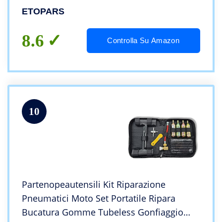
Gomme Emergenza Tubeless Ripara
ETOPARS
Gomme di Forature
8.6
Controlla Su Amazon
10
Partenopeautensili Kit Riparazione
Pneumatici Moto Set Portatile Ripara
Bucatura Gomme Tubeless Gonfiaggio