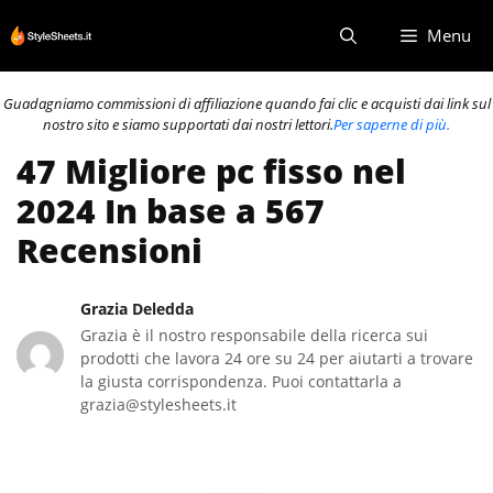
Vai
Menu
al
contenuto
Guadagniamo commissioni di affiliazione quando fai clic e acquisti dai link sul
nostro sito e siamo supportati dai nostri lettori.
Per saperne di più.
47 Migliore pc fisso nel
2024 In base a 567
Recensioni
Grazia Deledda
Grazia è il nostro responsabile della ricerca sui
prodotti che lavora 24 ore su 24 per aiutarti a trovare
la giusta corrispondenza. Puoi contattarla a
grazia@stylesheets.it