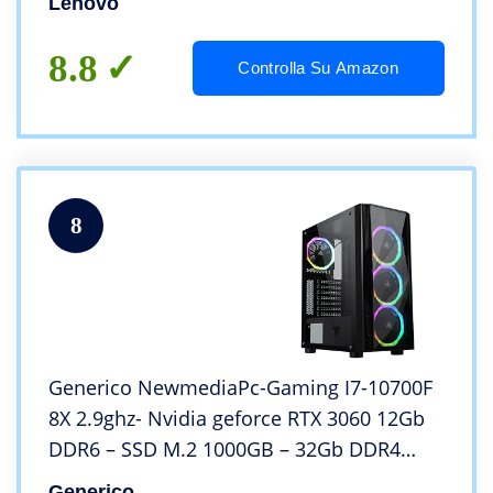
Lenovo
8.8
Controlla Su Amazon
8
Generico NewmediaPc-Gaming I7-10700F
8X 2.9ghz- Nvidia geforce RTX 3060 12Gb
DDR6 – SSD M.2 1000GB – 32Gb DDR4
3200mhz-Windows 11- WIFI pc da
Generico