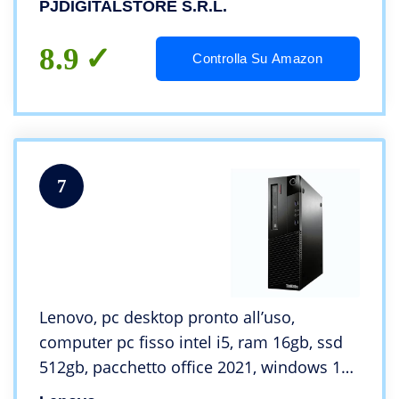
PJDIGITALSTORE S.r.l.
INVENTIVE i732K
8.9
Controlla Su Amazon
7
Lenovo, pc desktop pronto all’uso,
computer pc fisso intel i5, ram 16gb, ssd
512gb, pacchetto office 2021, windows 11
pro (Ricondizionato)