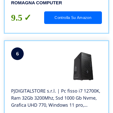
GB GDDR5 – Wi-Fi interno – Windows 10
ROMAGNA COMPUTER
Pro – Antivirus e Utilities Gratuite
9.5
Controlla Su Amazon
6
PJDIGITALSTORE s.r.l. | Pc fisso i7 12700K,
Ram 32Gb 3200Mhz, Ssd 1000 Gb Nvme,
Grafica UHD 770, Windows 11 pro,
desktop i7, 12 core fino a 5.00Ghz –