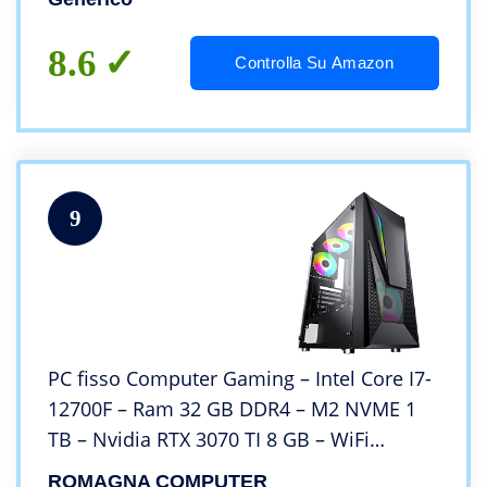
gaming, pc fisso
8.6
Controlla Su Amazon
9
PC fisso Computer Gaming – Intel Core I7-
12700F – Ram 32 GB DDR4 – M2 NVME 1
TB – Nvidia RTX 3070 TI 8 GB – WiFi
Interno – Windows 10 Pro – Antivirus e
ROMAGNA COMPUTER