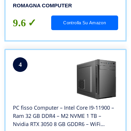
Windows 11 Pro – HDMI -VGA – DVI – 6 x
ROMAGNA COMPUTER
USB 2.0-3 x USB 3.0
9.6
Controlla Su Amazon
4
PC fisso Computer – Intel Core I9-11900 –
Ram 32 GB DDR4 – M2 NVME 1 TB –
Nvidia RTX 3050 8 GB GDDR6 – WiFi