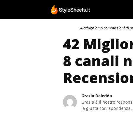
Vai
al
contenuto
Guadagniamo commissioni di affili
42 Miglio
8 canali 
Recensio
Grazia Deledda
Grazia è il nostro responsa
la giusta corrispondenza. 