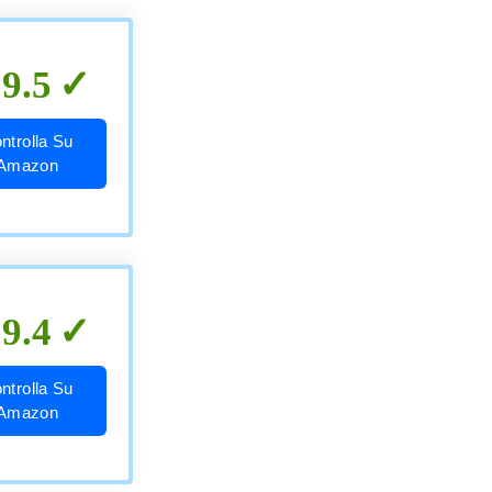
9.5
ntrolla Su
Amazon
9.4
ntrolla Su
Amazon