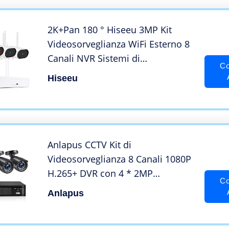
2K+Pan 180 ° Hiseeu 3MP Kit
Videosorveglianza WiFi Esterno 8
Canali NVR Sistemi di
Co
Sorveglianza con 1TB HDD e 4
Hiseeu
3MP Telecamera Wireless IP
Esterno Rilevamento del
Movimento,Accesso Remoto
Telefono
Anlapus CCTV Kit di
Videosorveglianza 8 Canali 1080P
H.265+ DVR con 4 * 2MP
Co
Telecamera Esterno, Backup USB,
Anlapus
Allarme Email, Sistema di
Sicurezza, Senza HDD