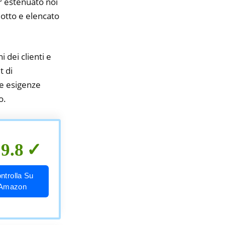
er estenuato noi
idotto e elencato
i dei clienti e
t di
ue esigenze
o.
9.8
ntrolla Su
Amazon