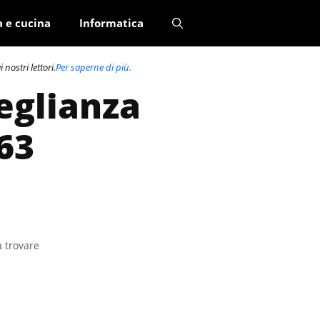
a e cucina
Informatica
nostri lettori.
Per saperne di più.
veglianza
563
a trovare