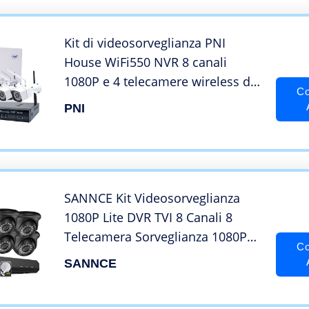
Registrazione 24/7 Rilevazione del
Movimento
Kit di videosorveglianza PNI
House WiFi550 NVR 8 canali
1080P e 4 telecamere wireless da
Co
esterno 720P, P2P, IP66
PNI
SANNCE Kit Videosorveglianza
1080P Lite DVR TVI 8 Canali 8
Telecamera Sorveglianza 1080P
Co
Kit di Sorveglianza H.264 P2P
SANNCE
Cloud Visione Notturna 1TB HDD