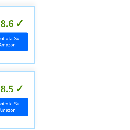
8.6
ntrolla Su
Amazon
8.5
ntrolla Su
Amazon