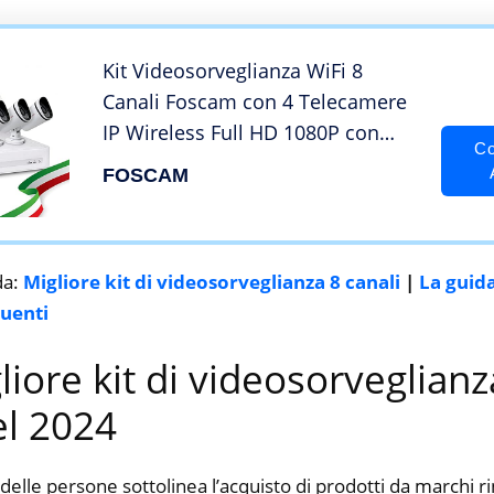
Kit Videosorveglianza WiFi 8
Canali Foscam con 4 Telecamere
IP Wireless Full HD 1080P con
Co
sistema Mesh [Hard Disk escluso]
FOSCAM
da:
Migliore kit di videosorveglianza 8 canali
|
La guida
uenti
gliore kit di videosorveglianz
el 2024
delle persone sottolinea l’acquisto di prodotti da marchi 