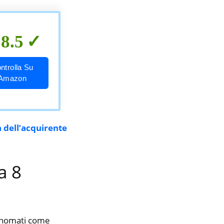
8.5
ntrolla Su
Amazon
 dell’acquirente
a 8
rinomati come