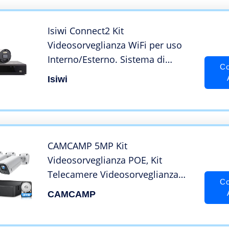
Isiwi Connect2 Kit
Videosorveglianza WiFi per uso
Interno/Esterno. Sistema di
Co
sicurezza NVR 8 Canali e 2
Isiwi
Telecamere 2MP, IP66,Visione
Notturna,Funzione PIR ,Notifiche
push,Integrazione IoT
CAMCAMP 5MP Kit
Videosorveglianza POE, Kit
Telecamere Videosorveglianza
Co
POE con 8 Canali NVR 4X 5MP
CAMCAMP
Telecameres, 3TB Disco Rigido
H.265 Visione Notturna