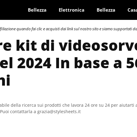
Bellezza
Elettronica
Bellezza
Cas
azione quando fai clic e acquisti dai link sul nostro sito e siamo supportati dai 
re kit di videosor
nel 2024 In base a 
ni
bile della ricerca sui prodotti che lavora 24 ore su 24 per aiutarti 
Puoi contattarla a grazia@stylesheets.it