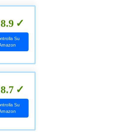
8.9
ntrolla Su
Amazon
8.7
ntrolla Su
Amazon