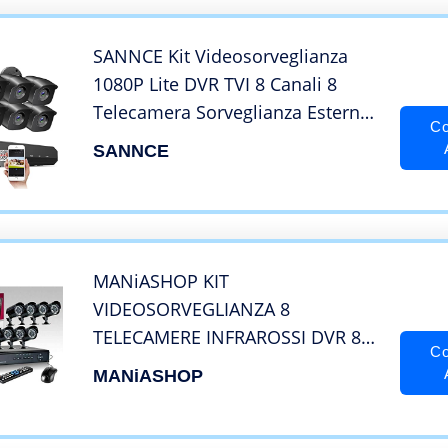
SANNCE Kit Videosorveglianza
1080P Lite DVR TVI 8 Canali 8
Telecamera Sorveglianza Esterno
Co
720P Kit di Sorveglianza H.264
SANNCE
ONVIF Motion Detection P2P
Cloud Visione Notturna Senza
HDD
MANiASHOP KIT
VIDEOSORVEGLIANZA 8
TELECAMERE INFRAROSSI DVR 8
Co
CANALI ALIMENTATORE CAVI
MANiASHOP