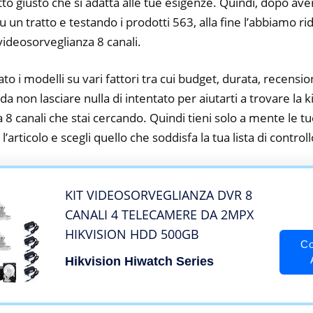
tto giusto che si adatta alle tue esigenze. Quindi, dopo av
su un tratto e testando i prodotti 563, alla fine l’abbiamo r
 videosorveglianza 8 canali.
to i modelli su vari fattori tra cui budget, durata, recension
 non lasciare nulla di intentato per aiutarti a trovare la ki
 8 canali che stai cercando. Quindi tieni solo a mente le t
a l’articolo e scegli quello che soddisfa la tua lista di controll
KIT VIDEOSORVEGLIANZA DVR 8
CANALI 4 TELECAMERE DA 2MPX
HIKVISION HDD 500GB
Co
Hikvision Hiwatch Series