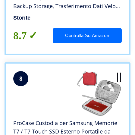
Backup Storage, Trasferimento Dati Veloce
Portatile Ultra Sottile Da 2,5″, Disco Rigido
Storite
Compatibile Con Mac/Laptop (Argento)
8.7
Controlla Su Amazon
8
ProCase Custodia per Samsung Memorie
T7 / T7 Touch SSD Esterno Portatile da