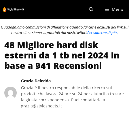
Vai
Menu
al
contenuto
Guadagniamo commissioni di affiliazione quando fai clic e acquisti dai link sul
nostro sito e siamo supportati dai nostri lettori.
Per saperne di più.
48 Migliore hard disk
esterni da 1 tb nel 2024 In
base a 941 Recensioni
Grazia Deledda
Grazia è il nostro responsabile della ricerca sui
prodotti che lavora 24 ore su 24 per aiutarti a trovare
la giusta corrispondenza. Puoi contattarla a
grazia@stylesheets.it