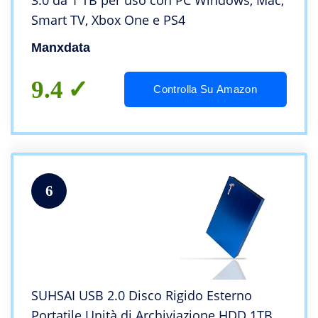
3.0 da 1 TB per uso con PC Windows, Mac,
Smart TV, Xbox One e PS4
Manxdata
9.4
Controlla Su Amazon
6
SUHSAI USB 2.0 Disco Rigido Esterno
Portatile Unità di Archiviazione HDD 1TB