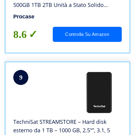
500GB 1TB 2TB Unità a Stato Solido
Esterna Hard Disk, Borsa per Il Trasporto -
Procase
Rosso
8.6
Controlla Su Amazon
9
TechniSat STREAMSTORE – Hard disk
esterno da 1 TB – 1000 GB, 2.5″”, 3.1, 5