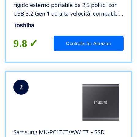
rigido esterno portatile da 2,5 pollici con
USB 3.2 Gen 1 ad alta velocità, compatibile
con Microsoft Windows 8.1, 10, 11 e
Toshiba
macOS, nero (HDTB410EK3AA)
9.8
Controlla Su Amazon
2
Samsung MU-PC1T0T/WW T7 – SSD