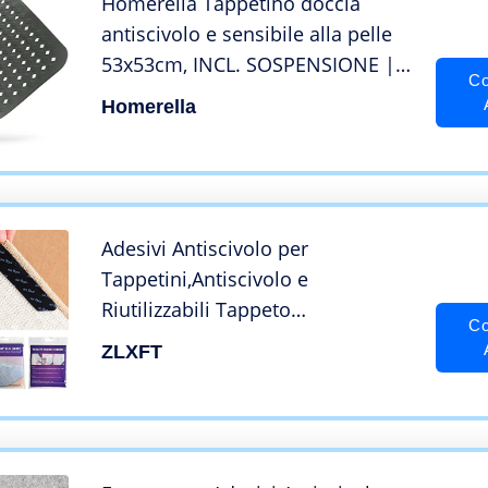
Homerella Tappetino doccia
antiscivolo e sensibile alla pelle
53x53cm, INCL. SOSPENSIONE |
Co
Senza BPA | Tappeto doccia
Homerella
antiscivolo resistente alla muffa e
lavabile in lavatrice
Adesivi Antiscivolo per
Tappetini,Antiscivolo e
Riutilizzabili Tappeto
Co
Gripper,Tappeto Gripper
ZLXFT
Riutilizzabile Forte Adesione,per
Tutti I Pavimenti Lisci