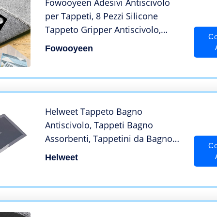
Fowooyeen Adesivi Antiscivolo
per Tappeti, 8 Pezzi Silicone
Tappeto Gripper Antiscivolo,
Co
Pinza Quadrata Impedisce al
Fowooyeen
Tappeto di Spostarsi o Arricciarsi,
Nastro per Moquette Tagliabile e
Lavabile, Nero
Helweet Tappeto Bagno
Antiscivolo, Tappeti Bagno
Assorbenti, Tappetini da Bagno
Co
per Doccia, Morbido Tappetino
Helweet
Bagno Microfibra, Tappetini per il
Bagno, 40 x 60cm, Grigio