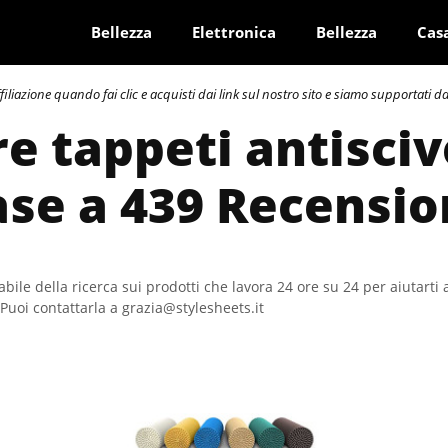
Bellezza
Elettronica
Bellezza
Cas
azione quando fai clic e acquisti dai link sul nostro sito e siamo supportati dai 
re tappeti antisciv
ase a 439 Recensio
bile della ricerca sui prodotti che lavora 24 ore su 24 per aiutarti 
Puoi contattarla a grazia@stylesheets.it