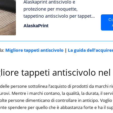
Alaskaprint antiscivolo e
protezione per moquette,
tappetino antiscivolo per tappeti
Co
– Sottofondo antiscivolo , taglio
AlaskaPrint
con le forbici … (40_x_60_cm)
da:
Migliore tappeti antiscivolo
|
La guida dell’acquire
gliore tappeti antiscivolo ne
delle persone sottolinea l’acquisto di prodotti da marchi 
ovi. Mentre i marchi contano, la qualità, la durata, il serv
te persone dimenticano di controllare in anticipo. Voglio d
nte spendere per quello che è abbastanza forte e ha il su