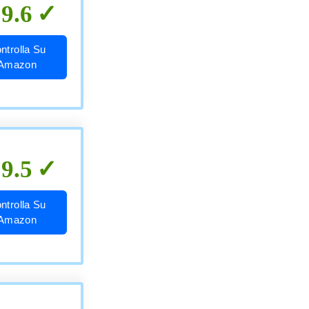
9.6
ntrolla Su
Amazon
9.5
ntrolla Su
Amazon