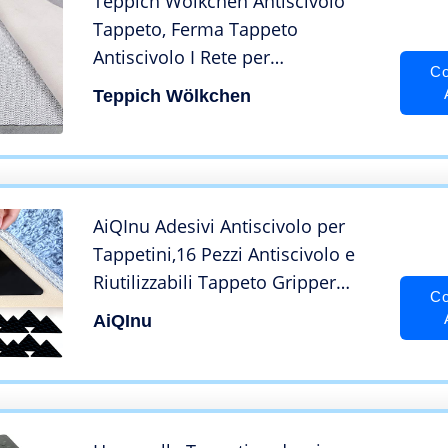
Teppich Wölkchen Antiscivolo
Tappeto, Ferma Tappeto
Antiscivolo I Rete per
Co
Sottotappeto I Tappetino
Teppich Wölkchen
Antiscivolouniversale per cassetto
bagagliaio auto I 50 x 80 cm
AiQInu Adesivi Antiscivolo per
Tappetini,16 Pezzi Antiscivolo e
Riutilizzabili Tappeto Gripper
Co
lavabili per tappeti per pavimenti
AiQInu
in legno e duri di tutti i tipi e
dimensioni di tappeti