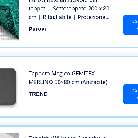
tappeti | Sottotappeto 200 x 80
cm | Ritagliabile | Protezione
Co
antiscivolo per tappeti
Purovi
Tappeto Magico GEMITEX
MERLINO 50×80 cm (Antracite)
Co
TREND