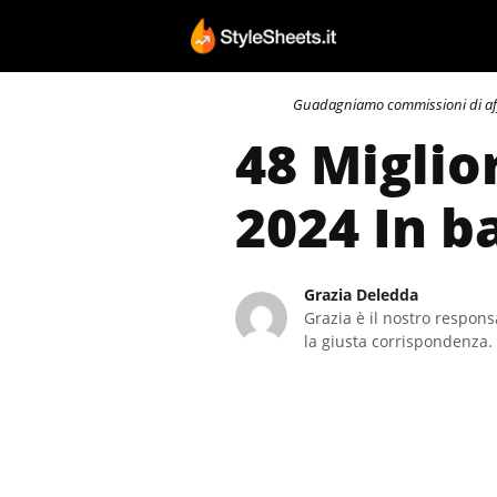
Vai
al
contenuto
Guadagniamo commissioni di affili
48 Miglio
2024 In b
Grazia Deledda
Grazia è il nostro responsa
la giusta corrispondenza. 