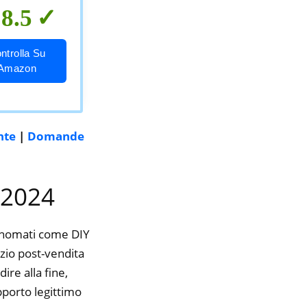
8.5
ntrolla Su
Amazon
nte
|
Domande
l 2024
rinomati come DIY
izio post-vendita
ire alla fine,
pporto legittimo