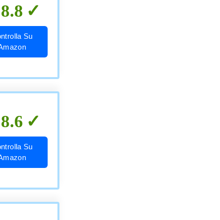
8.8
ntrolla Su
Amazon
8.6
ntrolla Su
Amazon