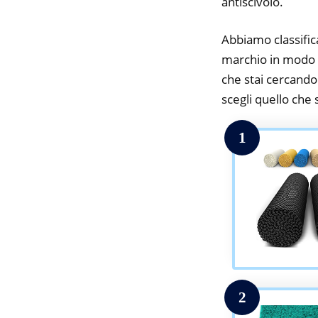
antiscivolo.
Abbiamo classifica
marchio in modo da
che stai cercando.
scegli quello che s
1
2