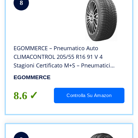
8
EGOMMERCE – Pneumatico Auto
CLIMACONTROL 205/55 R16 91 V 4
Stagioni Certificato M+S – Pneumatici
Automobile All Season – Gomme per Auto
EGOMMERCE
Made in Italy ed Ecofriendly – Garanzia 2
Anni
8.6
Controlla Su Amazon