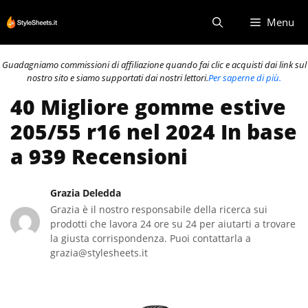
Vai
Menu
al
contenuto
Guadagniamo commissioni di affiliazione quando fai clic e acquisti dai link sul
nostro sito e siamo supportati dai nostri lettori.
Per saperne di più.
40 Migliore gomme estive
205/55 r16 nel 2024 In base
a 939 Recensioni
Grazia Deledda
Grazia è il nostro responsabile della ricerca sui
prodotti che lavora 24 ore su 24 per aiutarti a trovare
la giusta corrispondenza. Puoi contattarla a
grazia@stylesheets.it