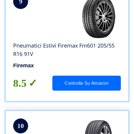
9
Pneumatici Estivi Firemax Fm601 205/55
R16 91V
Firemax
8.5
Controlla Su Amazon
10