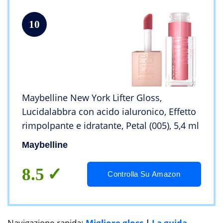
10
Maybelline New York Lifter Gloss,
Lucidalabbra con acido ialuronico, Effetto
rimpolpante e idratante, Petal (005), 5,4 ml
Maybelline
8.5
Controlla Su Amazon
Navigazione rapida:
Migliore gloss
|
La guida