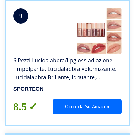
9
6 Pezzi Lucidalabbra/lipgloss ad azione
rimpolpante, Lucidalabbra volumizzante,
Lucidalabbra Brillante, Idratante,
lucidalabbra del cliear Lip Plump Gloss-
SPORTEON
Enhancer Hydrated Lips, Idratare (02)
8.5
Controlla Su Amazon