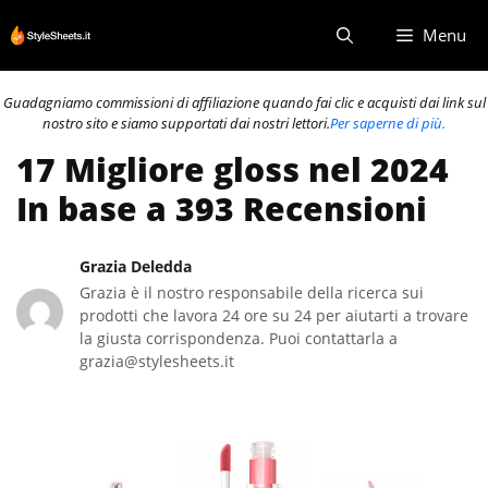
Vai
Menu
al
contenuto
Guadagniamo commissioni di affiliazione quando fai clic e acquisti dai link sul
nostro sito e siamo supportati dai nostri lettori.
Per saperne di più.
17 Migliore gloss nel 2024
In base a 393 Recensioni
Grazia Deledda
Grazia è il nostro responsabile della ricerca sui
prodotti che lavora 24 ore su 24 per aiutarti a trovare
la giusta corrispondenza. Puoi contattarla a
grazia@stylesheets.it