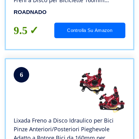
Freni a Disco per Biciclette 160mm
Anteriore 800mm Posteriore 1400mm
ROADNADO
Lega di Alluminio MTB Olio Freno
9.5
Controlla Su Amazon
6
Lixada Freno a Disco Idraulico per Bici
Pinze Anteriori/Posteriori Pieghevole
Adatto a Rotore Bici da 160mm per