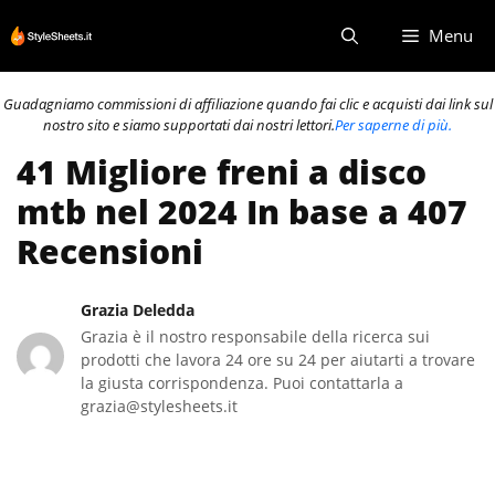
Vai
Menu
al
contenuto
Guadagniamo commissioni di affiliazione quando fai clic e acquisti dai link sul
nostro sito e siamo supportati dai nostri lettori.
Per saperne di più.
41 Migliore freni a disco
mtb nel 2024 In base a 407
Recensioni
Grazia Deledda
Grazia è il nostro responsabile della ricerca sui
prodotti che lavora 24 ore su 24 per aiutarti a trovare
la giusta corrispondenza. Puoi contattarla a
grazia@stylesheets.it