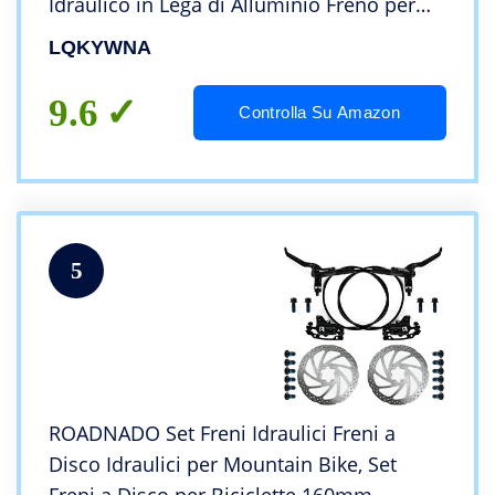
Idraulico in Lega di Alluminio Freno per
Bicicletta Freno bilaterale (Anteriore
LQKYWNA
Sinistro e Posteriore Destro)
9.6
Controlla Su Amazon
5
ROADNADO Set Freni Idraulici Freni a
Disco Idraulici per Mountain Bike, Set