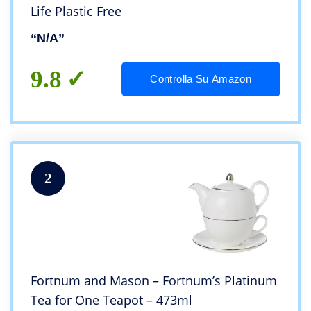
Life Plastic Free
“N/A”
9.8
Controlla Su Amazon
2
Fortnum and Mason – Fortnum’s Platinum
Tea for One Teapot – 473ml