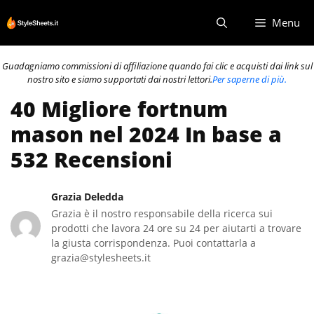
Vai
Menu
al
contenuto
Guadagniamo commissioni di affiliazione quando fai clic e acquisti dai link sul
nostro sito e siamo supportati dai nostri lettori.
Per saperne di più.
40 Migliore fortnum
mason nel 2024 In base a
532 Recensioni
Grazia Deledda
Grazia è il nostro responsabile della ricerca sui
prodotti che lavora 24 ore su 24 per aiutarti a trovare
la giusta corrispondenza. Puoi contattarla a
grazia@stylesheets.it