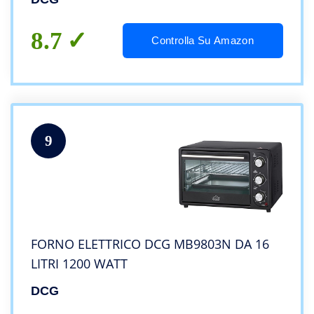
cm
8.7
Controlla Su Amazon
9
FORNO ELETTRICO DCG MB9803N DA 16
LITRI 1200 WATT
DCG