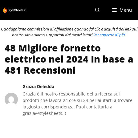
Vai
Menu
al
contenuto
Guadagniamo commissioni di affiliazione quando fai clic e acquisti dai link sul
nostro sito e siamo supportati dai nostri lettori.
Per saperne di più.
48 Migliore fornetto
elettrico nel 2024 In base a
481 Recensioni
Grazia Deledda
Grazia è il nostro responsabile della ricerca sui
prodotti che lavora 24 ore su 24 per aiutarti a trovare
la giusta corrispondenza. Puoi contattarla a
grazia@stylesheets.it