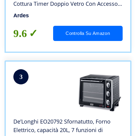
Cottura Timer Doppio Vetro Con Accessori,
Nero, ‎56.4 x 41.5 x 36.3 cm; 9.77 Kg
Ardes
9.6
Controlla Su Amazon
3
De’Longhi EO20792 Sfornatutto, Forno
Elettrico, capacità 20L, 7 funzioni di