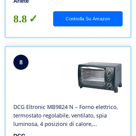
Ariete
8.8
Controlla Su Amazon
8
DCG Eltronic MB9824 N – Forno elettrico,
termostato regolabile, ventilato, spia
luminosa, 4 posizioni di calore,
Nero/Grigio, 1380 W, 24 litri, 44 x 29 x 30
DCG