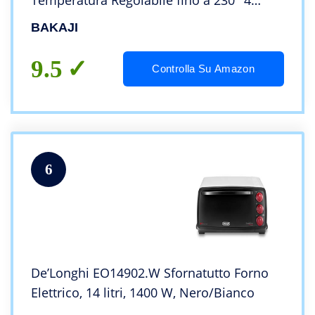
Temperatura Regolabile fino a 230° 4
Funzioni Elenti Riscaldanti in Acciaio con
BAKAJI
Luce Interna Funzione Timer Girarrosto
9.5
Controlla Su Amazon
6
De’Longhi EO14902.W Sfornatutto Forno
Elettrico, 14 litri, 1400 W, Nero/Bianco