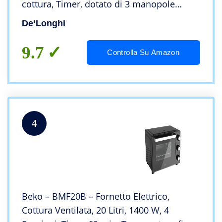
cottura, Timer, dotato di 3 manopole
intuitive, luce interna, dotato di griglia,
De’Longhi
leccarda e spiedo girarrosto, 1300 watt
9.7
Controlla Su Amazon
4
Beko – BMF20B – Fornetto Elettrico,
Cottura Ventilata, 20 Litri, 1400 W, 4