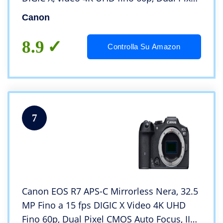
CMOS Auto Focus II, Display touchscreen
Canon
orientabile da 7,5 cm, Wi-Fi, BT)
8.9
Controlla Su Amazon
7
Canon EOS R7 APS-C Mirrorless Nera, 32.5
MP Fino a 15 fps DIGIC X Video 4K UHD
Fino 60p, Dual Pixel CMOS Auto Focus, II