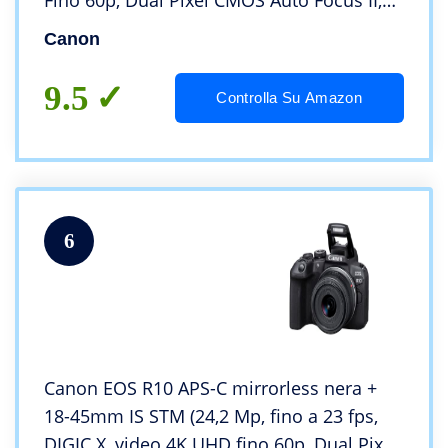
Fino 60p, Dual Pixel CMOS Auto Focus II,
Display Touch Orientabile 7,5 cm, Wi-Fi,
Canon
Bluetooth)
9.5
Controlla Su Amazon
6
Canon EOS R10 APS-C mirrorless nera +
18-45mm IS STM (24,2 Mp, fino a 23 fps,
DIGIC X, video 4K UHD fino 60p, Dual Pixel