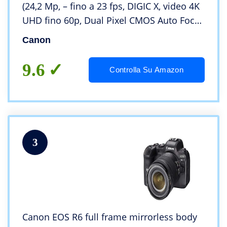
(24,2 Mp, – fino a 23 fps, DIGIC X, video 4K
UHD fino 60p, Dual Pixel CMOS Auto Focus
II, Display touchscreen orientabile da 7,5
Canon
cm, Wi-Fi, Bluetooth)
9.6
Controlla Su Amazon
3
Canon EOS R6 full frame mirrorless body