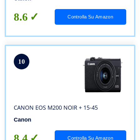
mm f/3.5-5.6 III, nero
8.6
Controlla Su Amazon
10
CANON EOS M200 NOIR + 15-45
Canon
8.4
Controlla Su Amazon