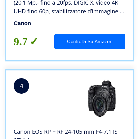
(20,1 Mp,- fino a 20fps, DIGIC X, video 4K
UHD fino 60p, stabilizzatore d’immagine a
5 assi fino a 8 stop, Dual Pixel CMOS Auto
Canon
Focus II)
9.7
Controlla Su Amazon
4
Canon EOS RP + RF 24-105 mm F4-7.1 IS