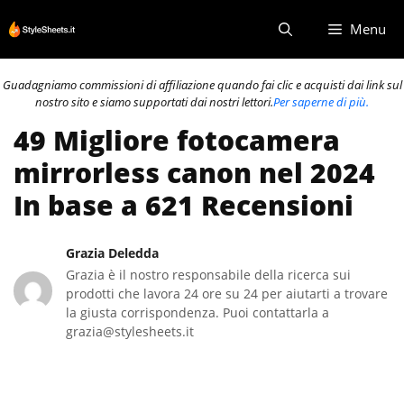
Vai
Menu
al
contenuto
Guadagniamo commissioni di affiliazione quando fai clic e acquisti dai link sul
nostro sito e siamo supportati dai nostri lettori.
Per saperne di più.
49 Migliore fotocamera
mirrorless canon nel 2024
In base a 621 Recensioni
Grazia Deledda
Grazia è il nostro responsabile della ricerca sui
prodotti che lavora 24 ore su 24 per aiutarti a trovare
la giusta corrispondenza. Puoi contattarla a
grazia@stylesheets.it