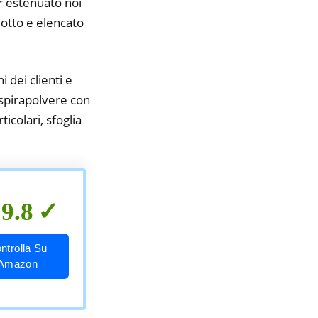
er estenuato noi
idotto e elencato
i dei clienti e
aspirapolvere con
icolari, sfoglia
9.8
ntrolla Su
Amazon