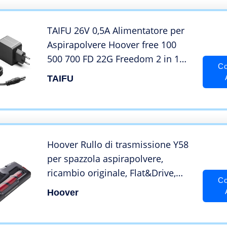
cavo 9m, plastica, oro
TAIFU 26V 0,5A Alimentatore per
Aspirapolvere Hoover free 100
500 700 FD 22G Freedom 2 in 1
Co
Hoover FD22BC FD22BCPET
TAIFU
FD22BR FD22G 001 FD22L FD22RP
K12S260050G Hoover Freedom
Aspirapolvere Alimentazione
Hoover Rullo di trasmissione Y58
per spazzola aspirapolvere,
ricambio originale, Flat&Drive,
Co
pulizia piastrelle e pavimenti,
Hoover
compatibile con Hoover
Aspirapolvere senza fili H-Free