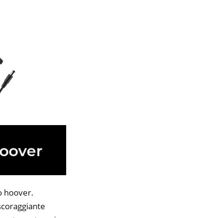
o hoover.
 scoraggiante