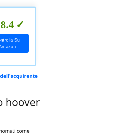
8.4
ntrolla Su
Amazon
 dell’acquirente
vo hoover
rinomati come