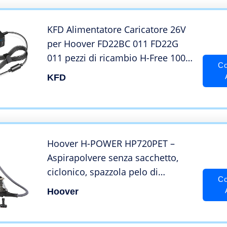
KFD Alimentatore Caricatore 26V
per Hoover FD22BC 011 FD22G
011 pezzi di ricambio H-Free 100
Co
HF122BAT Freedom 100 500 FD22
KFD
Aspirapolvere 22 Volt FD22BCPET
FD22L K12S260050G 26V 500ma
Caricabatterie
Hoover H-POWER HP720PET –
Aspirapolvere senza sacchetto,
ciclonico, spazzola pelo di
Co
animale, parquet, pavimenti duri
Hoover
e tappeti, filtro HEPA 68dBA,
850W, serbatoio One Touch 2L,