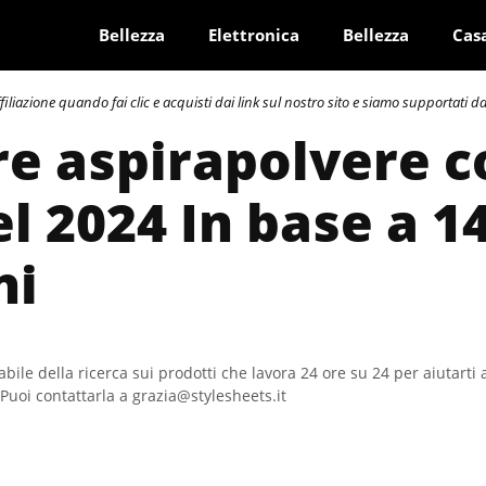
Bellezza
Elettronica
Bellezza
Cas
azione quando fai clic e acquisti dai link sul nostro sito e siamo supportati dai 
re aspirapolvere 
l 2024 In base a 1
ni
bile della ricerca sui prodotti che lavora 24 ore su 24 per aiutarti 
Puoi contattarla a grazia@stylesheets.it