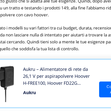
tto giusto che si adatta alle tue esigenze. Quindi, dopo av
su un tratto e testando i prodotti 149, alla fine l’abbiamo r
apolvere con cavo hoover.
to i modelli su vari fattori tra cui budget, durata, recension
a non lasciare nulla di intentato per aiutarti a trovare la 
ai cercando. Quindi tieni solo a mente le tue esigenze part
 quello che soddisfa la tua lista di controllo.
Aukru – Alimentatore di rete da
26,1 V per aspirapolvere Hoover
H-FREE100, Hoover FD22G
Co
Freedom 2 in 1, Hoover FD22BC,
Aukru
FD22BCPET, FD22BR, FD22G 001,
FD22L, FD22RP