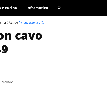
a e cucina
Informatica
nostri lettori.
Per saperne di più.
con cavo
49
a trovare