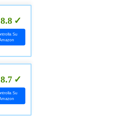
8.8
ntrolla Su
Amazon
8.7
ntrolla Su
Amazon