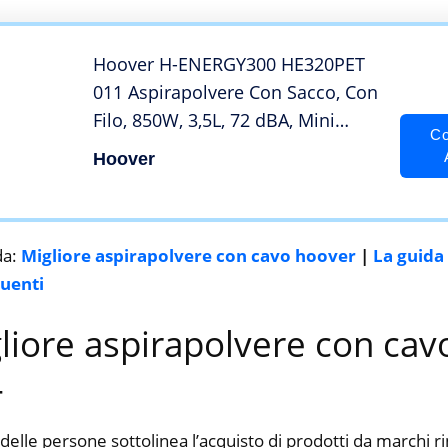
Hoover H-ENERGY300 HE320PET
011 Aspirapolvere Con Sacco, Con
Filo, 850W, 3,5L, 72 dBA, Mini
Co
Turbo Spazzola, Filtro Epa
Hoover
Lavabile, Raggio di Azione 10m,
Nero
da:
Migliore aspirapolvere con cavo hoover
|
La guida
uenti
gliore aspirapolvere con ca
4
delle persone sottolinea l’acquisto di prodotti da marchi 