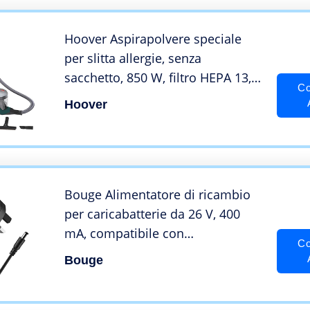
Hoover Aspirapolvere speciale
per slitta allergie, senza
sacchetto, 850 W, filtro HEPA 13,
Co
ciclonico, serbatoio 2L, cavo 7 m –
Hoover
HP300
Bouge Alimentatore di ricambio
per caricabatterie da 26 V, 400
mA, compatibile con
Co
aspirapolvere Hoover 49037664,
Bouge
cavo di ricarica 6.5 m, colore:
nero