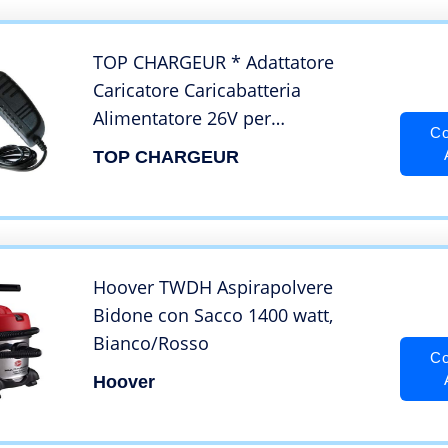
senza cavo.
TOP CHARGEUR * Adattatore
Caricatore Caricabatteria
Alimentatore 26V per
Co
Aspirapolvere Scopa Hoover H-
TOP CHARGEUR
Free 100 HF122BAT HF122BAT_01
Hoover TWDH Aspirapolvere
Bidone con Sacco 1400 watt,
Bianco/Rosso
Co
Hoover