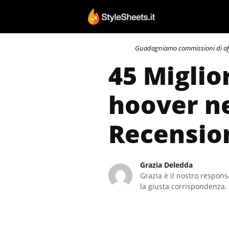
Vai
al
contenuto
Guadagniamo commissioni di affili
45 Miglio
hoover ne
Recensio
Grazia Deledda
Grazia è il nostro responsa
la giusta corrispondenza. 