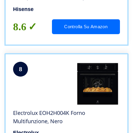
pizza 300°C, Display Led, Comandi Touch,
Hisense
Preriscaldamento Rapido
8.6
Controlla Su Amazon
8
Electrolux EOH2H004K Forno
Multifunzione, Nero
Electrolux