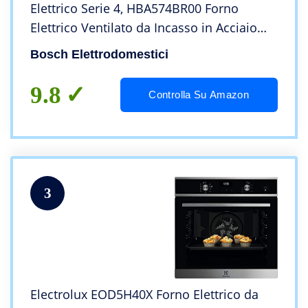
Elettrico Serie 4, HBA574BR00 Forno
Elettrico Ventilato da Incasso in Acciaio
Inossidabile, Classe A, con 7 Programmi
Bosch Elettrodomestici
Cottura E Display LED, 71 Litri
9.8
Controlla Su Amazon
3
Electrolux EOD5H40X Forno Elettrico da