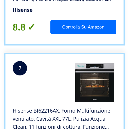
Timer di Fine Cottura, Preriscaldamento
Hisense
Rapido, Funzione Pizza 300 °C, Cottura
AirFry
8.8
Controlla Su Amazon
7
Hisense BI62216AX, Forno Multifunzione
ventilato, Cavità XXL 77L, Pulizia Acqua
Clean, 11 funzioni di cottura, Funzione