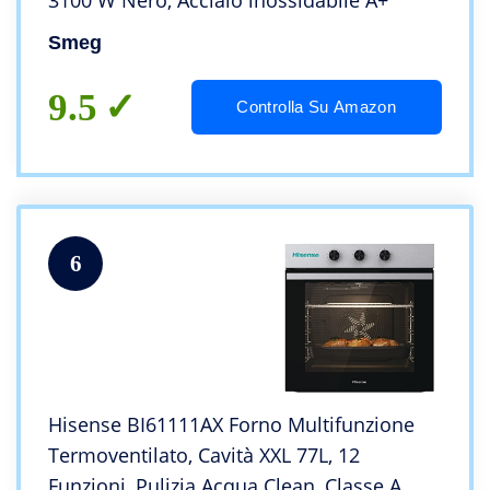
3100 W Nero, Acciaio inossidabile A+
Smeg
9.5
Controlla Su Amazon
6
Hisense BI61111AX Forno Multifunzione
Termoventilato, Cavità XXL 77L, 12
Funzioni, Pulizia Acqua Clean, Classe A,