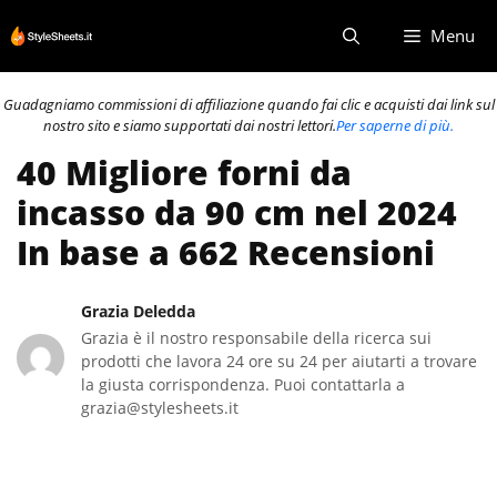
Vai
Menu
al
contenuto
Guadagniamo commissioni di affiliazione quando fai clic e acquisti dai link sul
nostro sito e siamo supportati dai nostri lettori.
Per saperne di più.
40 Migliore forni da
incasso da 90 cm nel 2024
In base a 662 Recensioni
Grazia Deledda
Grazia è il nostro responsabile della ricerca sui
prodotti che lavora 24 ore su 24 per aiutarti a trovare
la giusta corrispondenza. Puoi contattarla a
grazia@stylesheets.it