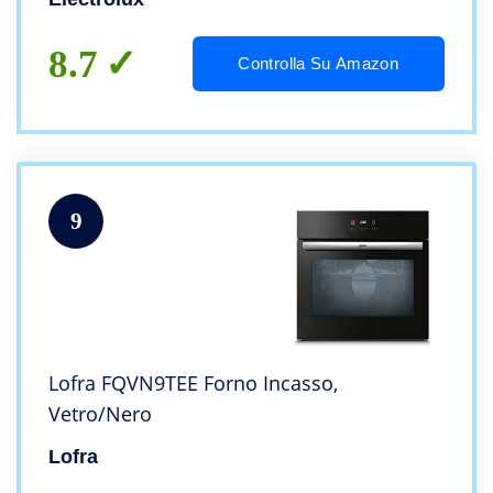
8.7
Controlla Su Amazon
9
Lofra FQVN9TEE Forno Incasso,
Vetro/Nero
Lofra