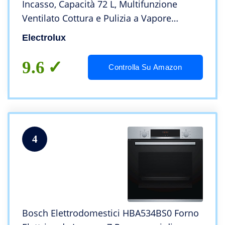
Incasso, Capacità 72 L, Multifunzione
Ventilato Cottura e Pulizia a Vapore
Potenza 2980 W, Inox
Electrolux
9.6
Controlla Su Amazon
4
Bosch Elettrodomestici HBA534BS0 Forno