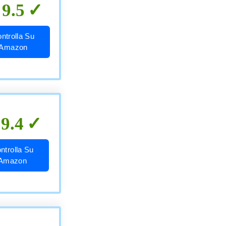
9.5
ntrolla Su
Amazon
9.4
ntrolla Su
Amazon