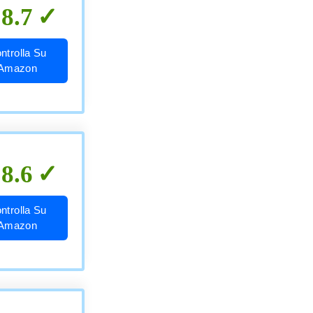
8.7
ntrolla Su
Amazon
8.6
ntrolla Su
Amazon