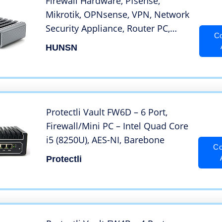
Firewall Hardware, Pfsense,
Mikrotik, OPNsense, VPN, Network
Security Appliance, Router PC,
Co
Intel Core I5 8250U, RS36, AES-
HUNSN
NI/6 x I211 Gigabit
Nics/4USB3.0/COM/HDMI/Fanless,
(8G DDR4 RAM/64G SSD)
Protectli Vault FW6D – 6 Port,
Firewall/Mini PC – Intel Quad Core
i5 (8250U), AES-NI, Barebone
Co
Protectli