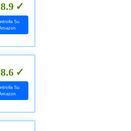
8.9
ntrolla Su
Amazon
8.6
ntrolla Su
Amazon