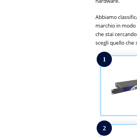
hardware.
Abbiamo classifica
marchio in modo da
che stai cercando.
scegli quello che s
1
2