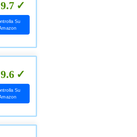
9.7
ntrolla Su
Amazon
9.6
ntrolla Su
Amazon