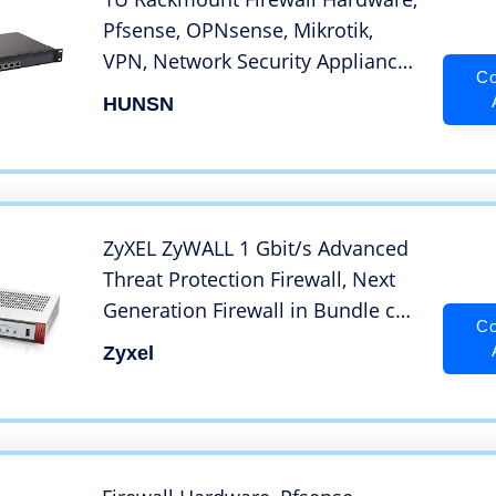
Pfsense, OPNsense, Mikrotik,
VPN, Network Security Appliance,
Co
Router PC, Intel J4125, RS06, AES-
HUNSN
NI/6 x Intel Gigabit
LAN/2USB/COM/VGA/Fan,(8G
RAM/64G SSD)
ZyXEL ZyWALL 1 Gbit/s Advanced
Threat Protection Firewall, Next
Generation Firewall in Bundle con
Co
licenze di sicurezza per un anno
Zyxel
[ATP100]