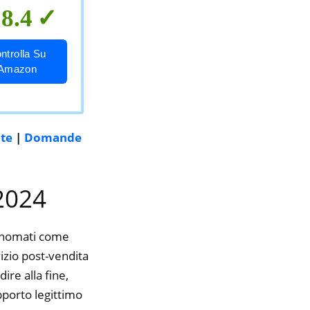
8.4
ntrolla Su
Amazon
nte
|
Domande
 2024
rinomati come
izio post-vendita
ire alla fine,
pporto legittimo