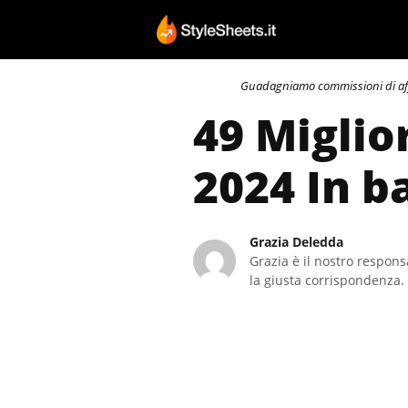
Vai
al
contenuto
Guadagniamo commissioni di affili
49 Miglio
2024 In b
Grazia Deledda
Grazia è il nostro responsa
la giusta corrispondenza. 