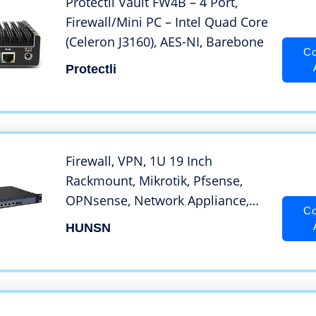
Protectli Vault FW4B – 4 Port,
Firewall/Mini PC – Intel Quad Core
(Celeron J3160), AES-NI, Barebone
Co
Protectli
Firewall, VPN, 1U 19 Inch
Rackmount, Mikrotik, Pfsense,
OPNsense, Network Appliance,
Co
B75 with Intel I5 3470, RS10, AES-
HUNSN
NI/6 Intel LAN/2 Optical
SFP/2USB/COM/VGA/Bypass/Fan,
(8G RAM/256G SSD)