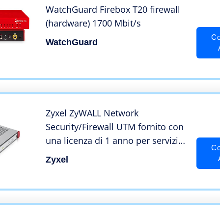
WatchGuard Firebox T20 firewall
(hardware) 1700 Mbit/s
Co
WatchGuard
Zyxel ZyWALL Network
Security/Firewall UTM fornito con
una licenza di 1 anno per servizi
Co
di sicurezza [USGFLEX100]
Zyxel