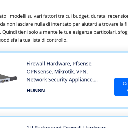
to i modelli su vari fattori tra cui budget, durata, recension
 non lasciare nulla di intentato per aiutarti a trovare la 
 Quindi tieni solo a mente le tue esigenze particolari, sfogli
oddisfa la tua lista di controllo.
Firewall Hardware, Pfsense,
OPNsense, Mikrotik, VPN,
Network Security Appliance,
Co
Router PC, Intel Atom N2600,
HUNSN
RS31, 4 x Intel Gigabit
LAN/2USB/COM/VGA/Fan,(4G
RAM/32G SSD)
1U Rackmount Firewall Hardware,