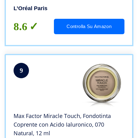
Uniforme, Formula con Acido Ialuronico,
L’Oréal Paris
Accord Parfait, 30 ml, 2N Vanilla
8.6
Controlla Su Amazon
9
Max Factor Miracle Touch, Fondotinta
Coprente con Acido Ialuronico, 070
Natural, 12 ml