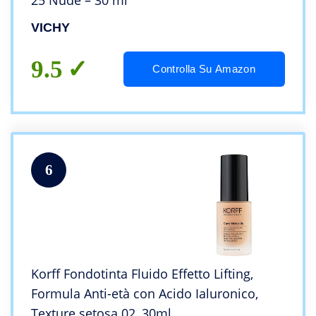
25 Nude – 30 ml
VICHY
9.5
Controlla Su Amazon
6
Korff Fondotinta Fluido Effetto Lifting,
Formula Anti-età con Acido Ialuronico,
Texture setosa 02, 30ml