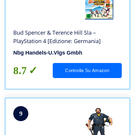
Bud Spencer & Terence Hill Sla –
PlayStation 4 [Edizione: Germania]
Nbg Handels-U.Vlgs Gmbh
8.7
Controlla Su Amazon
9