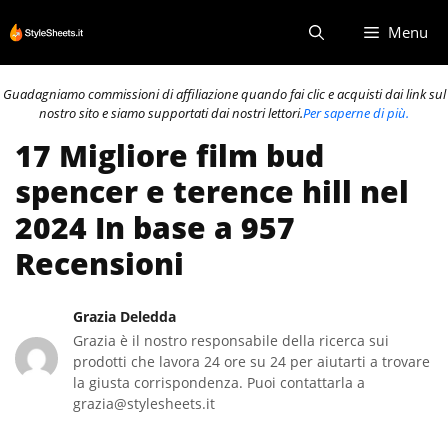
Vai
Menu
al
contenuto
Guadagniamo commissioni di affiliazione quando fai clic e acquisti dai link sul
nostro sito e siamo supportati dai nostri lettori.
Per saperne di più.
17 Migliore film bud
spencer e terence hill nel
2024 In base a 957
Recensioni
Grazia Deledda
Grazia è il nostro responsabile della ricerca sui
prodotti che lavora 24 ore su 24 per aiutarti a trovare
la giusta corrispondenza. Puoi contattarla a
grazia@stylesheets.it