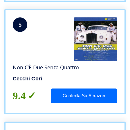
5
Non C’È Due Senza Quattro
Cecchi Gori
9.4
Controlla Su Amazon