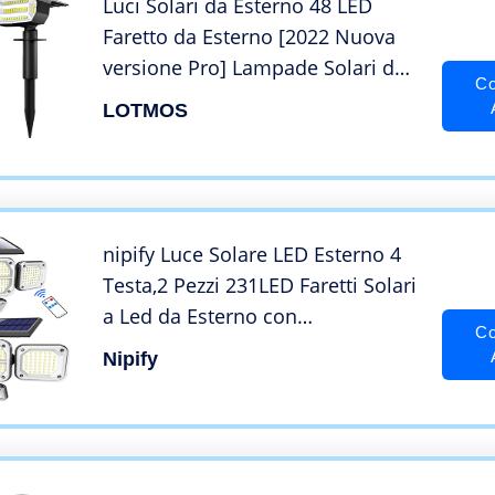
Luci Solari da Esterno 48 LED
Faretto da Esterno [2022 Nuova
versione Pro] Lampade Solari da
Co
Giardino 3 Livelli di
LOTMOS
Luminosità,Luci a Energia
Solare,per Cortile, Vialetto, Patio,
Alberi (2 pacchi)
nipify Luce Solare LED Esterno 4
Testa,2 Pezzi 231LED Faretti Solari
a Led da Esterno con
Co
Telecomando 3Modalità Lampada
Nipify
da Esterno con Sensore di
Movimento IP65 Impermeabile
per Giardino Wireless