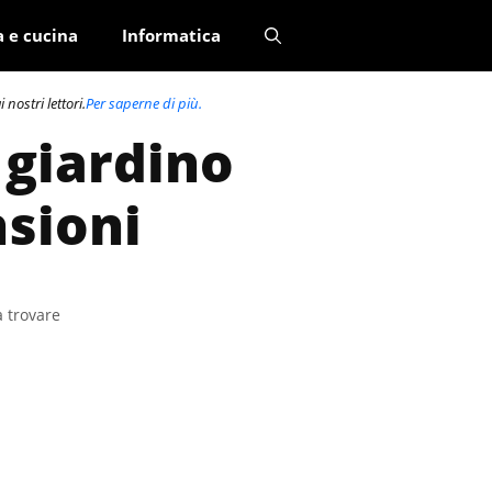
a e cucina
Informatica
nostri lettori.
Per saperne di più.
a giardino
nsioni
a trovare