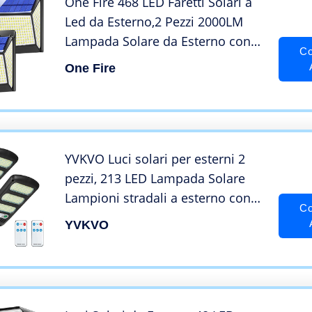
One Fire 468 LED Faretti Solari a
Led da Esterno,2 Pezzi 2000LM
Lampada Solare da Esterno con
Co
Sensore di Movimento,3 Modalità
One Fire
270° Ampio angolo Luce Solare
Led Esterno, IP65 Lampade Solari
Giardino
YVKVO Luci solari per esterni 2
pezzi, 213 LED Lampada Solare
Lampioni stradali a esterno con
Co
Sensore di Movimento Faretti
YVKVO
Solari Lampada da parete
Impermeabile Per Esterni e
Giardino