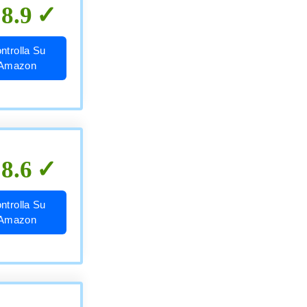
8.9
ntrolla Su
Amazon
8.6
ntrolla Su
Amazon