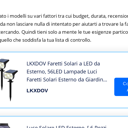
to i modelli su vari fattori tra cui budget, durata, recension
 non lasciare nulla di intentato per aiutarti a trovare la fa
cercando. Quindi tieni solo a mente le tue esigenze particol
 quello che soddisfa la tua lista di controllo.
LKXDOV Faretti Solari a LED da
Esterno, 56LED Lampade Luci
Faretti Solari Esterno da Giardino
Co
alta Luminosità, IP67
LKXDOV
Impermeabile Luce Solare Faretto
LED da Esterno Solare Cortile,
Vialetto 4 Pezzi
Luce Solare LED Esterno, [ 6 Pezzi