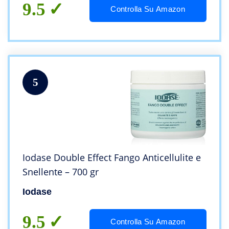
9.5
Controlla Su Amazon
5
Iodase Double Effect Fango Anticellulite e
Snellente – 700 gr
Iodase
9.5
Controlla Su Amazon