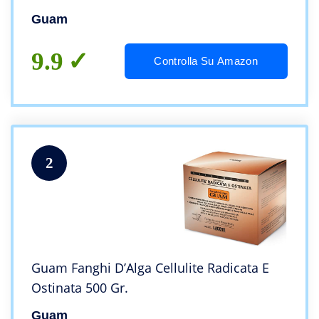
Guam
9.9
Controlla Su Amazon
2
Guam Fanghi D’Alga Cellulite Radicata E
Ostinata 500 Gr.
Guam