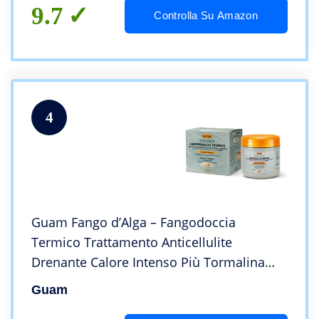
9.7
Controlla Su Amazon
4
Guam Fango d’Alga – Fangodoccia
Termico Trattamento Anticellulite
Drenante Calore Intenso Più Tormalina
Naturale, Grigio, 400 Millilitri
Guam