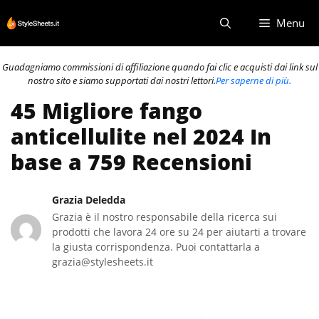
Vai
Menu
al
contenuto
Guadagniamo commissioni di affiliazione quando fai clic e acquisti dai link sul
nostro sito e siamo supportati dai nostri lettori.
Per saperne di più.
45 Migliore fango
anticellulite nel 2024 In
base a 759 Recensioni
Grazia Deledda
Grazia è il nostro responsabile della ricerca sui
prodotti che lavora 24 ore su 24 per aiutarti a trovare
la giusta corrispondenza. Puoi contattarla a
grazia@stylesheets.it