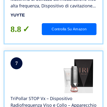
alta frequenza, Dispositivo di cavitazione
ad ultrasuoni, Attrezzatura di Modellatura
YUYTE
del corpo RF Cura del viso
8.8
Controlla Su Amazon
7
TriPollar STOP Vx – Dispositivo
Radiofrequenza Viso e Collo – Apparecchio