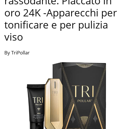
rassodante. Placcato in
oro 24K
-Apparecchi per
tonificare e per pulizia
viso
By TriPollar