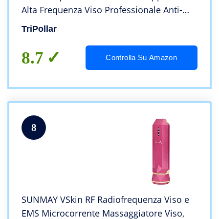
Alta Frequenza Viso Professionale Anti-
Invecchiamento | Lifting | Tonificazione |
TriPollar
Rimozione delle Rughe – Approvato
dall’FDA
8.7
Controlla Su Amazon
8
SUNMAY VSkin RF Radiofrequenza Viso e
EMS Microcorrente Massaggiatore Viso,