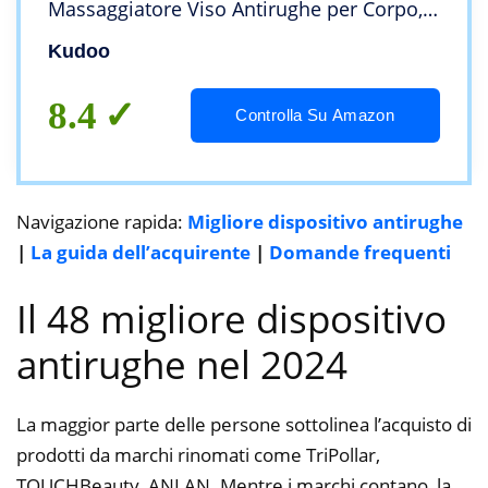
Massaggiatore Viso Antirughe per Corpo,
Viso, Occhi, Eliminazione Rughe per Il Viso
Kudoo
e Gli Occhi del Corpo(EU)
8.4
Controlla Su Amazon
Navigazione rapida:
Migliore dispositivo antirughe
|
La guida dell’acquirente
|
Domande frequenti
Il 48 migliore dispositivo
antirughe nel 2024
La maggior parte delle persone sottolinea l’acquisto di
prodotti da marchi rinomati come TriPollar,
TOUCHBeauty, ANLAN. Mentre i marchi contano, la