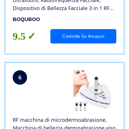
Ultrasuoni, Radiofrequenza Facciale,
Dispositivo di Bellezza Facciale 3 in 1 RF
EMS Rimozione dell’acne antirughe Lifting
BOQUBOO
facciale antietà,adatto per salone e casa
9.5
Controlla Su Amazon
6
RF macchina di microdermoabrasione,
Macchina di bellezza dermoabrasione viso