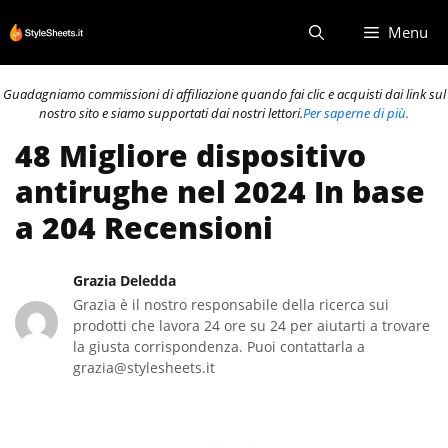
Vai
Menu
al
contenuto
Guadagniamo commissioni di affiliazione quando fai clic e acquisti dai link sul
nostro sito e siamo supportati dai nostri lettori.
Per saperne di più.
48 Migliore dispositivo
antirughe nel 2024 In base
a 204 Recensioni
Grazia Deledda
Grazia è il nostro responsabile della ricerca sui
prodotti che lavora 24 ore su 24 per aiutarti a trovare
la giusta corrispondenza. Puoi contattarla a
grazia@stylesheets.it