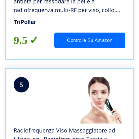
antietà per rassodare la pelle a
radiofrequenza multi-RF per viso, collo,
mani | sollevamento | Tonificante |
TriPollar
Rimozione delle rughe – Con funzione
Turbo
9.5
Controlla Su Amazon
5
Radiofrequenza Viso Massaggiatore ad