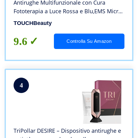
Antirughe Multifunzionale con Cura
Fototerapia a Luce Rossa e Blu,EMS Micro-
corrente,Rassodamento e Lifting
TOUCHBeauty
Facciale,Anti-età Anti-acne AG-1767
9.6
Controlla Su Amazon
4
TriPollar DESIRE – Dispositivo antirughe e