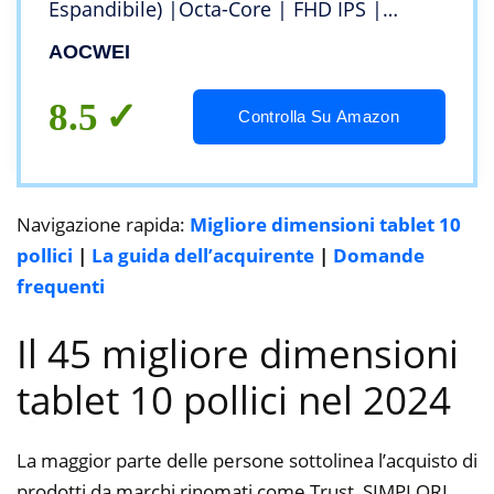
Espandibile) |Octa-Core | FHD IPS |
8000mAh | 5MP + 8MP | Tablets con
AOCWEI
Guscio in EVA a copertura totale e Penna,
blu
8.5
Controlla Su Amazon
Navigazione rapida:
Migliore dimensioni tablet 10
pollici
|
La guida dell’acquirente
|
Domande
frequenti
Il 45 migliore dimensioni
tablet 10 pollici nel 2024
La maggior parte delle persone sottolinea l’acquisto di
prodotti da marchi rinomati come Trust, SIMPLORI,