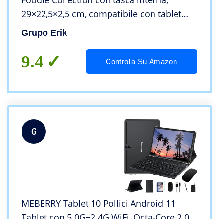
Foodie Collection con tasca interna,
29×22,5×2,5 cm, compatibile con tablet
dalle dimensioni fino a 10,5”
Grupo Erik
9.4
Controlla Su Amazon
6
MEBERRY Tablet 10 Pollici Android 11
Tablet con 5.0G+2.4G WiFi, Octa-Core 2.0