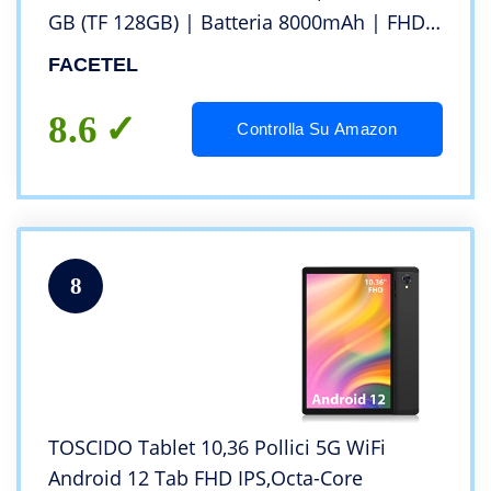
GB (TF 128GB) | Batteria 8000mAh | FHD |
5 MP + 8 MP | Bluetooth | Tablet con
FACETEL
Tastiera e Penna e Mouse – Green
8.6
Controlla Su Amazon
8
TOSCIDO Tablet 10,36 Pollici 5G WiFi
Android 12 Tab FHD IPS,Octa-Core