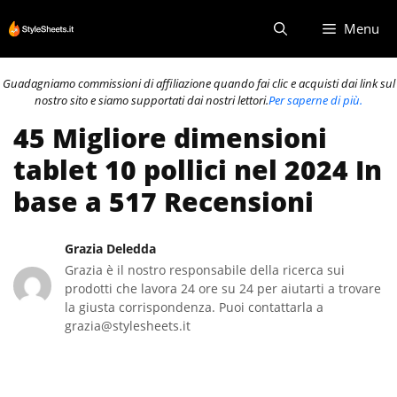
Vai
Menu
al
contenuto
Guadagniamo commissioni di affiliazione quando fai clic e acquisti dai link sul
nostro sito e siamo supportati dai nostri lettori.
Per saperne di più.
45 Migliore dimensioni
tablet 10 pollici nel 2024 In
base a 517 Recensioni
Grazia Deledda
Grazia è il nostro responsabile della ricerca sui
prodotti che lavora 24 ore su 24 per aiutarti a trovare
la giusta corrispondenza. Puoi contattarla a
grazia@stylesheets.it