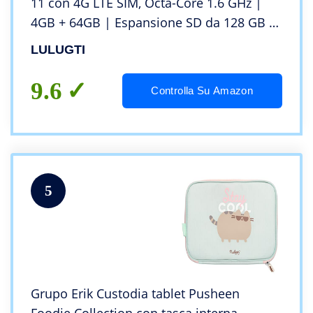
11 con 4G LTE SIM, Octa-Core 1.6 GHz |
4GB + 64GB | Espansione SD da 128 GB |
FHD | G+G touch screen |8000mAh | WiFi
LULUGTI
| Bluetooth | GPS-Grigio
9.6
Controlla Su Amazon
5
Grupo Erik Custodia tablet Pusheen