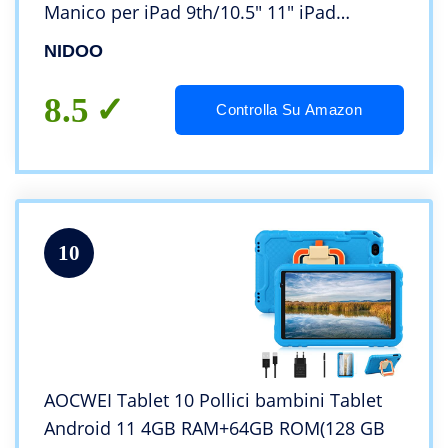
Manico per iPad 9th/10.5″ 11″ iPad
Pro/10.5″ 10.9″ iPad Air/10″ Surface Go
NIDOO
3/10.8″ Surface 3/11″ Tab P11 Pro, Grigio
Scuro
8.5
Controlla Su Amazon
10
AOCWEI Tablet 10 Pollici bambini Tablet
Android 11 4GB RAM+64GB ROM(128 GB