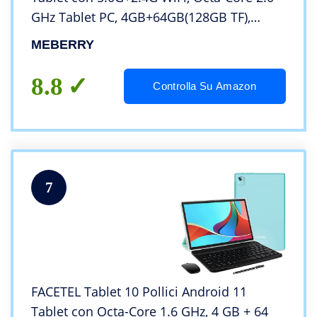
GHz Tablet PC, 4GB+64GB(128GB TF),
8000mAh| Certificazione Google| 5+8MP|
MEBERRY
Bluetooth 5.0| Tablet con Tastiera &
Mouse-Nero
8.8
Controlla Su Amazon
7
FACETEL Tablet 10 Pollici Android 11
Tablet con Octa-Core 1.6 GHz, 4 GB + 64