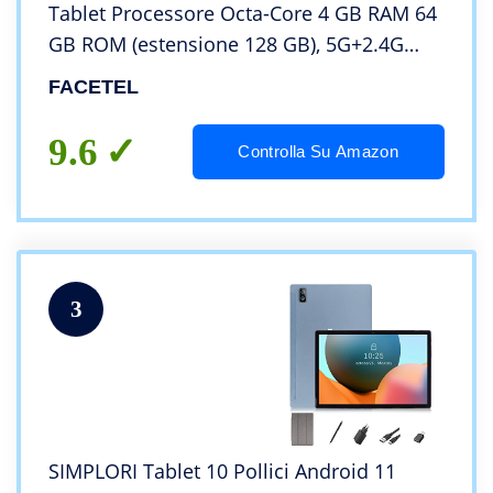
Tablet Processore Octa-Core 4 GB RAM 64
GB ROM (estensione 128 GB), 5G+2.4G
WiFi ,5MP+8MP ,Schermo IPS HD
FACETEL
,Bluetooth ,8000 mAh ,Tastiera+Mouse +
Penna,Nero
9.6
Controlla Su Amazon
3
SIMPLORI Tablet 10 Pollici Android 11