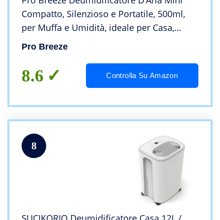
Pro Breeze Deumidificatore D’Aria Mini
Compatto, Silenzioso e Portatile, 500ml,
per Muffa e Umidità, ideale per Casa,
Cucina, Camera da letto, Camper, Ufficio,
Pro Breeze
Garage, Bagno e Cantina
8.6
Controlla Su Amazon
8
SUCIKORIO Deumidificatore Casa 12L /