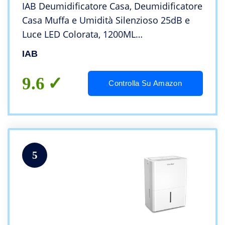
IAB Deumidificatore Casa, Deumidificatore
Casa Muffa e Umidità Silenzioso 25dB e
Luce LED Colorata, 1200ML
Deumidificatore Portatile Assorbi Umidità
IAB
per Camera da Letto, Bagno, Bianco H3-S
9.6
Controlla Su Amazon
5