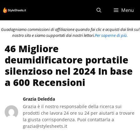
Vai
Menu
al
contenuto
Guadagniamo commissioni di affiliazione quando fai clic e acquisti dai link sul
nostro sito e siamo supportati dai nostri lettori.
Per saperne di più.
46 Migliore
deumidificatore portatile
silenzioso nel 2024 In base
a 600 Recensioni
Grazia Deledda
Grazia è il nostro responsabile della ricerca sui
prodotti che lavora 24 ore su 24 per aiutarti a trovare
la giusta corrispondenza. Puoi contattarla a
grazia@stylesheets.it