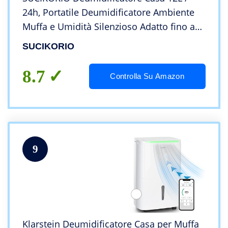
24h, Portatile Deumidificatore Ambiente
Muffa e Umidità Silenzioso Adatto fino a
40㎡(100m³) Con Tanica da 2,5L |
SUCIKORIO
Sbrinamento Automatico & Spegnimento
Automatico
8.7
Controlla Su Amazon
9
Klarstein Deumidificatore Casa per Muffa