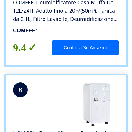
COMFEE’ Deumidificatore Casa Muffa Da
12L/24H, Adatto fino a 20㎡(50m³), Tanica
da 2,1L, Filtro Lavabile, Deumidificazione
Silenziosa, Drenaggio Continuo, Maniglia
COMFEE’
Portatile, CF-DEHU-12
9.4
Controlla Su Amazon
6