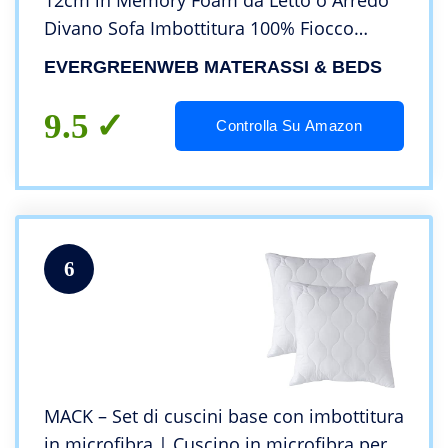
12cm in Memory Foam da Letto o Arredo
Divano Sofa Imbottitura 100% Fiocco
Morbida effetto Piuma Indeformabile
EVERGREENWEB MATERASSI & BEDS
Traspirante Antiacaro 2 Guanciali Bianchi
OFFERTA
9.5
Controlla Su Amazon
6
MACK – Set di cuscini base con imbottitura
in microfibra | Cuscino in microfibra per