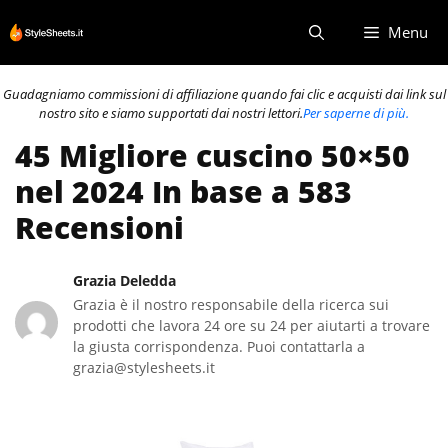
Vai
Menu
al
contenuto
Guadagniamo commissioni di affiliazione quando fai clic e acquisti dai link sul
nostro sito e siamo supportati dai nostri lettori.
Per saperne di più.
45 Migliore cuscino 50×50
nel 2024 In base a 583
Recensioni
Grazia Deledda
Grazia è il nostro responsabile della ricerca sui
prodotti che lavora 24 ore su 24 per aiutarti a trovare
la giusta corrispondenza. Puoi contattarla a
grazia@stylesheets.it