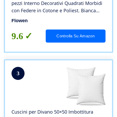
pezzi Interno Decorativi Quadrati Morbidi
con Federe in Cotone e Poliest. Bianca
Anallergici Antiacaro Arredo Casa Salotto
Flowen
Letto Sfoderabili e Lavabili
9.6
Controlla Su Amazon
3
Cuscini per Divano 50×50 Imbottitura