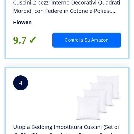
Cuscini 2 pezzi Interno Decorativi Quadrati
Morbidi con Federe in Cotone e Poliest.
Bianca Anallergici Antiacaro Arredo Casa
Flowen
Salotto Letto Sfoderabili e Lavabili
9.7
Controlla Su Amazon
4
Utopia Bedding Imbottitura Cuscini (Set di