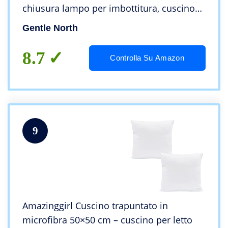
chiusura lampo per imbottitura, cuscino
decorativo per divano e divano, Ökotex –
Gentle North
lavabile fino a 60° – bianco
8.7
Controlla Su Amazon
9
Amazinggirl Cuscino trapuntato in
microfibra 50×50 cm – cuscino per letto