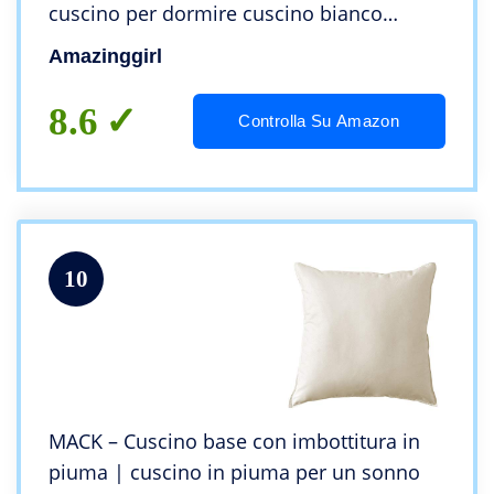
cuscino per dormire cuscino bianco
cuscino di riempimento Bianca 2 è SET
Amazinggirl
8.6
Controlla Su Amazon
10
MACK – Cuscino base con imbottitura in
piuma | cuscino in piuma per un sonno