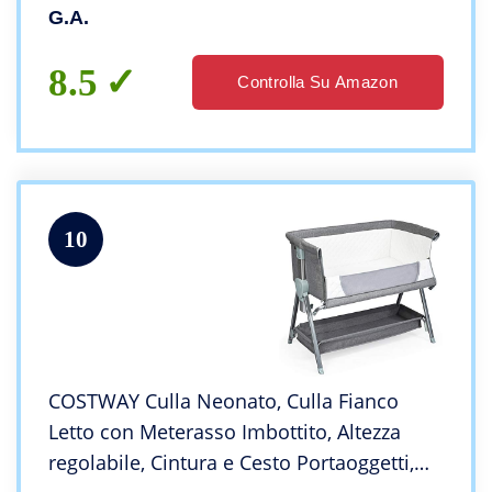
sbarre bianco – Unisex Bianco – Made in
G.A.
Italy …
8.5
Controlla Su Amazon
10
COSTWAY Culla Neonato, Culla Fianco
Letto con Meterasso Imbottito, Altezza
regolabile, Cintura e Cesto Portaoggetti,