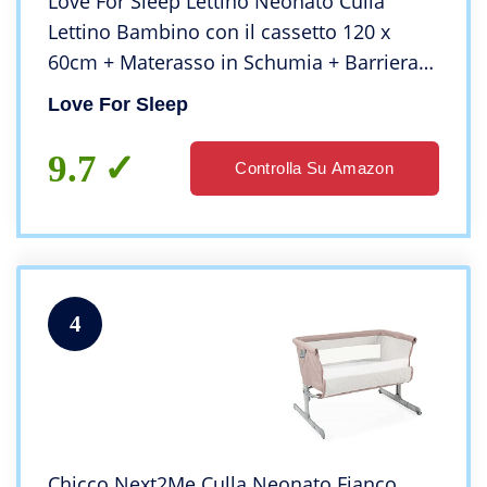
Love For Sleep Lettino Neonato Culla
Lettino Bambino con il cassetto 120 x
60cm + Materasso in Schumia + Barriera
di Sicurezza in Legno
Love For Sleep
9.7
Controlla Su Amazon
4
Chicco Next2Me Culla Neonato Fianco