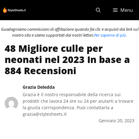
Vai
Menu
al
contenuto
Guadagniamo commissioni di affiliazione quando fai clic e acquisti dai link sul
nostro sito e siamo supportati dai nostri lettori.
Per saperne di più.
48 Migliore culle per
neonati nel 2023 In base a
884 Recensioni
Grazia Deledda
Grazia è il nostro responsabile della ricerca sui
prodotti che lavora 24 ore su 24 per aiutarti a trovare
la giusta corrispondenza. Puoi contattarla a
grazia@stylesheets.it
Gennaio 20, 2023