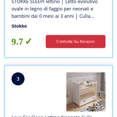
STOKKE SLEEPI lettino │ Letto evolutivo
ovale in legno di faggio per neonati e
bambini dai 0 mesi ai 3 anni │ Culla
espandibile con materasso traspirante
Stokke
Colore: Bianco
9.7
Controlla Su Amazon
3