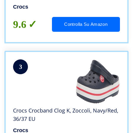
Crocs
9.6
Controlla Su Amazon
3
Crocs Crocband Clog K, Zoccoli, Navy/Red,
36/37 EU
Crocs