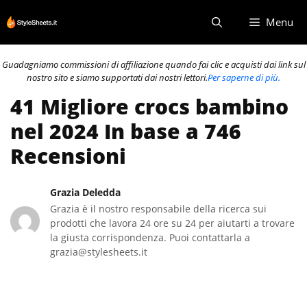
Vai
Menu
al
contenuto
Guadagniamo commissioni di affiliazione quando fai clic e acquisti dai link sul
nostro sito e siamo supportati dai nostri lettori.
Per saperne di più.
41 Migliore crocs bambino
nel 2024 In base a 746
Recensioni
Grazia Deledda
Grazia è il nostro responsabile della ricerca sui
prodotti che lavora 24 ore su 24 per aiutarti a trovare
la giusta corrispondenza. Puoi contattarla a
grazia@stylesheets.it