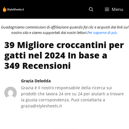
Vai
Menu
al
contenuto
Guadagniamo commissioni di affiliazione quando fai clic e acquisti dai link sul
nostro sito e siamo supportati dai nostri lettori.
Per saperne di più.
39 Migliore croccantini per
gatti nel 2024 In base a
349 Recensioni
Grazia Deledda
Grazia è il nostro responsabile della ricerca sui
prodotti che lavora 24 ore su 24 per aiutarti a trovare
la giusta corrispondenza. Puoi contattarla a
grazia@stylesheets.it