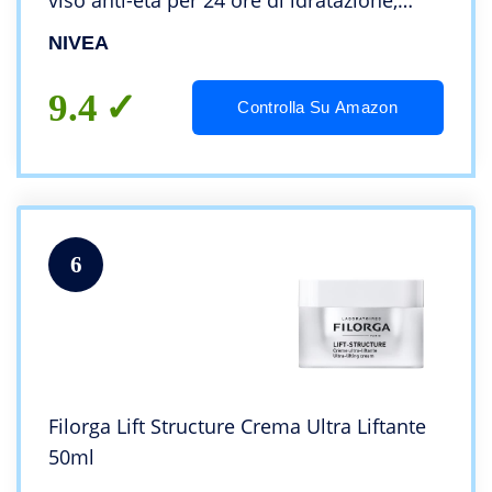
viso anti-età per 24 ore di idratazione,
Crema antirughe con Creatina e Coenzima
NIVEA
Q10
9.4
Controlla Su Amazon
6
Filorga Lift Structure Crema Ultra Liftante
50ml