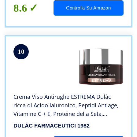
8.6
Controlla Su Amazon
10
Crema Viso Antirughe ESTREMA Dulàc
ricca di Acido Ialuronico, Peptidi Antiage,
Vitamine C + E, Proteine della Seta,
Principi Attivi Rimpolpanti e Rassodanti
DULÀC FARMACEUTICI 1982
che Stimolano la Produzione di Collagene