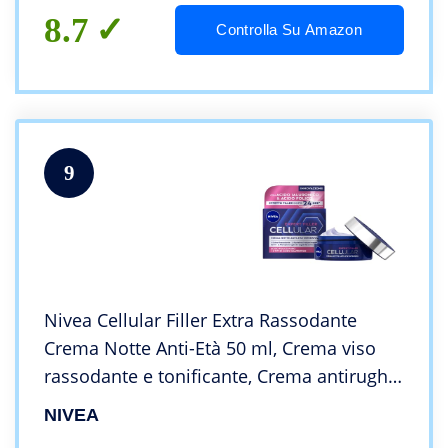
8.7
Controlla Su Amazon
9
Nivea Cellular Filler Extra Rassodante
Crema Notte Anti-Età 50 ml, Crema viso
rassodante e tonificante, Crema antirughe
con Acido Ialuronico e Booster di
NIVEA
Collagene