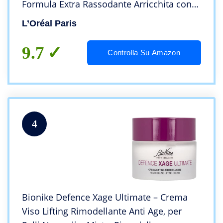
Formula Extra Rassodante Arricchita con
Ginseng Rosso e Proretinolo Avanzato, 50
L’Oréal Paris
ml
9.7
Controlla Su Amazon
4
Bionike Defence Xage Ultimate – Crema
Viso Lifting Rimodellante Anti Age, per