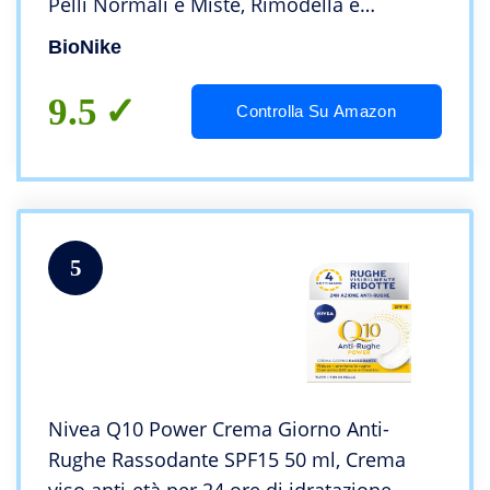
Pelli Normali e Miste, Rimodella e
Contrasta Rilassamento Cutaneo e Rughe
BioNike
Profonde, Dona Elasticità e Tonicità, 50 ml
9.5
Controlla Su Amazon
5
Nivea Q10 Power Crema Giorno Anti-
Rughe Rassodante SPF15 50 ml, Crema