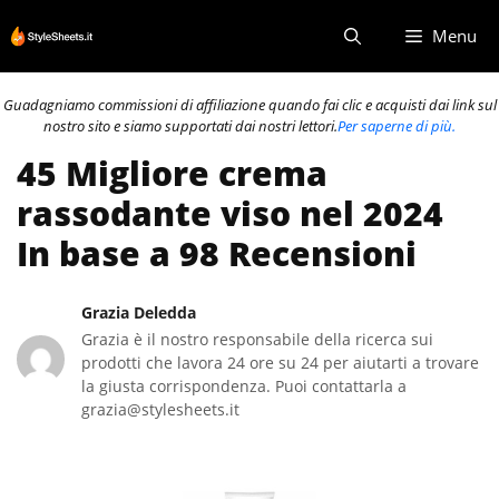
Vai
Menu
al
contenuto
Guadagniamo commissioni di affiliazione quando fai clic e acquisti dai link sul
nostro sito e siamo supportati dai nostri lettori.
Per saperne di più.
45 Migliore crema
rassodante viso nel 2024
In base a 98 Recensioni
Grazia Deledda
Grazia è il nostro responsabile della ricerca sui
prodotti che lavora 24 ore su 24 per aiutarti a trovare
la giusta corrispondenza. Puoi contattarla a
grazia@stylesheets.it